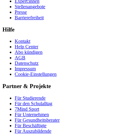
Expert:innen
Stellenangebote
Presse
Barrierefreiheit
Hilfe
Kontakt
Help Center
Abo kündigen
AGB
Datenschutz
Impressum
Cookie-Einstellungen
Partner & Projekte
Für Stu­die­rende
Für den Schulalltag
7Mind Sport
Für Unter­neh­men
Für Gesund­heits­be­ra­ter
Für Beschäftigte
Für Auszubildende