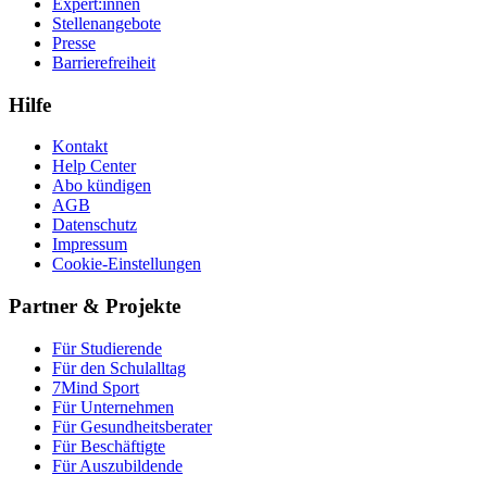
Expert:innen
Stellenangebote
Presse
Barrierefreiheit
Hilfe
Kontakt
Help Center
Abo kündigen
AGB
Datenschutz
Impressum
Cookie-Einstellungen
Partner & Projekte
Für Stu­die­rende
Für den Schulalltag
7Mind Sport
Für Unter­neh­men
Für Gesund­heits­be­ra­ter
Für Beschäftigte
Für Auszubildende