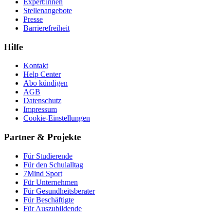
Expert:innen
Stellenangebote
Presse
Barrierefreiheit
Hilfe
Kontakt
Help Center
Abo kündigen
AGB
Datenschutz
Impressum
Cookie-Einstellungen
Partner & Projekte
Für Stu­die­rende
Für den Schulalltag
7Mind Sport
Für Unter­neh­men
Für Gesund­heits­be­ra­ter
Für Beschäftigte
Für Auszubildende