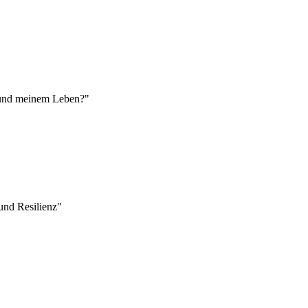
r und meinem Leben?"
nd Resilienz"