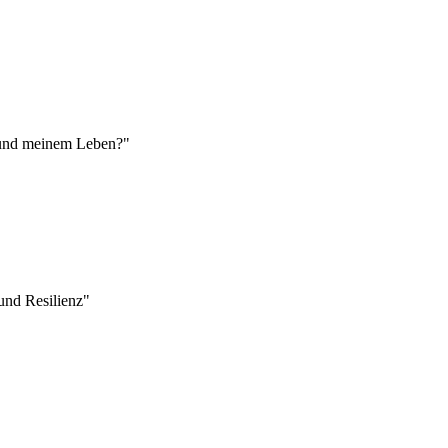
r und meinem Leben?"
nd Resilienz"