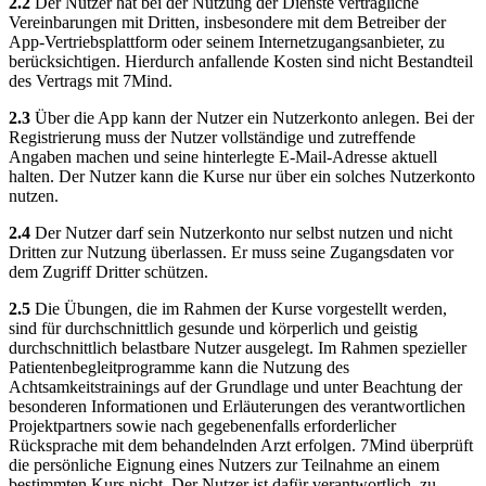
2.2
Der Nutzer hat bei der Nutzung der Dienste vertragliche
Vereinbarungen mit Dritten, insbesondere mit dem Betreiber der
App-Vertriebsplattform oder seinem Internetzugangsanbieter, zu
berücksichtigen. Hierdurch anfallende Kosten sind nicht Bestandteil
des Vertrags mit 7Mind.
2.3
Über die App kann der Nutzer ein Nutzerkonto anlegen. Bei der
Registrierung muss der Nutzer vollständige und zutreffende
Angaben machen und seine hinterlegte E-Mail-Adresse aktuell
halten. Der Nutzer kann die Kurse nur über ein solches Nutzerkonto
nutzen.
2.4
Der Nutzer darf sein Nutzerkonto nur selbst nutzen und nicht
Dritten zur Nutzung überlassen. Er muss seine Zugangsdaten vor
dem Zugriff Dritter schützen.
2.5
Die Übungen, die im Rahmen der Kurse vorgestellt werden,
sind für durchschnittlich gesunde und körperlich und geistig
durchschnittlich belastbare Nutzer ausgelegt. Im Rahmen spezieller
Patientenbegleitprogramme kann die Nutzung des
Achtsamkeitstrainings auf der Grundlage und unter Beachtung der
besonderen Informationen und Erläuterungen des verantwortlichen
Projektpartners sowie nach gegebenenfalls erforderlicher
Rücksprache mit dem behandelnden Arzt erfolgen. 7Mind überprüft
die persönliche Eignung eines Nutzers zur Teilnahme an einem
bestimmten Kurs nicht. Der Nutzer ist dafür verantwortlich, zu