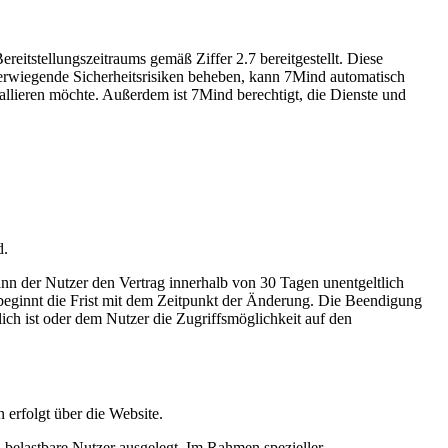
eitstellungszeitraums gemäß Ziffer 2.7 bereitgestellt. Diese
hwerwiegende Sicherheitsrisiken beheben, kann 7Mind automatisch
nstallieren möchte. Außerdem ist 7Mind berechtigt, die Dienste und
d.
ann der Nutzer den Vertrag innerhalb von 30 Tagen unentgeltlich
 beginnt die Frist mit dem Zeitpunkt der Änderung. Die Beendigung
lich ist oder dem Nutzer die Zugriffsmöglichkeit auf den
erfolgt über die Website.
 belastbare Nutzer ausgelegt. Im Rahmen spezieller