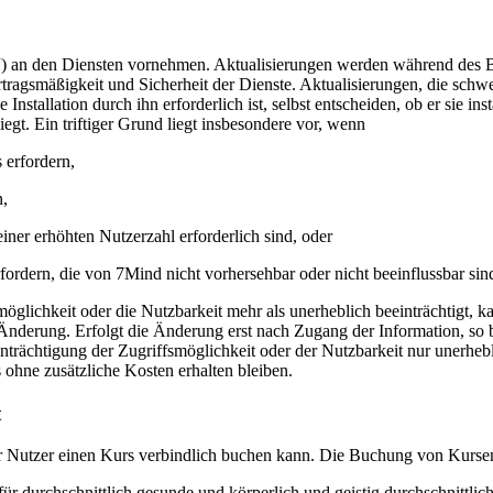
“) an den Diensten vornehmen. Aktualisierungen werden während des Ber
rtragsmäßigkeit und Sicherheit der Dienste. Aktualisierungen, die sc
 Installation durch ihn erforderlich ist, selbst entscheiden, ob er sie i
egt. Ein triftiger Grund liegt insbesondere vor, wenn
 erfordern,
n,
ner erhöhten Nutzerzahl erforderlich sind, oder
rfordern, die von 7Mind nicht vorhersehbar oder nicht beeinflussbar sin
öglichkeit oder die Nutzbarkeit mehr als unerheblich beeinträchtigt, k
 Änderung. Erfolgt die Änderung erst nach Zugang der Information, so
inträchtigung der Zugriffsmöglichkeit oder der Nutzbarkeit nur unerheb
 ohne zusätzliche Kosten erhalten bleiben.
t
er Nutzer einen Kurs verbindlich buchen kann. Die Buchung von Kursen 
r durchschnittlich gesunde und körperlich und geistig durchschnittlich