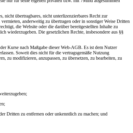
ste nur für seine eigenen privaten bzw. mit 7Mind abgestimmten
s, nicht übertragbares, nicht unterlizenzierbares Recht zur
ermieten, anderweitig zu übertragen oder in sonstiger Weise Dritten
echtigt, die Website oder die darüber bereitgestellten Inhalte zu
ntlich wiederzugeben. Die gesetzlichen Rechte, insbesondere aus §§
zung der Kurse nach Maßgabe dieser Web-AGB. Es ist dem Nutzer
erlassen. Soweit dies nicht für die vertragsgemäße Nutzung
ndern, zu modifizieren, anzupassen, zu übersetzen, zu bearbeiten, zu
 weiterzugeben;
en;
r Dritten zu entfernen oder unkenntlich zu machen; und