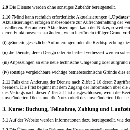
2.9
Die Dienste werden ohne sonstiges Zubehör bereitgestellt.
2.10
7Mind kann rechtlich erforderliche Aktualisierungen („
Updates
Aktualisierungen erfolgen insbesondere zur Aufrechterhaltung der Ve
installieren. Bei anderen Aktualisierungen kann der Nutzer, soweit eine
deren Funktionsweise zu ändern, wenn hierfür ein triftiger Grund vorli
(i) geänderte gesetzliche Anforderungen oder die Rechtsprechung dies
(ii) die Dienste, deren Design oder Sicherheit verbessert werden solle
(iii) Anpassungen an eine neue technische Umgebung oder aufgrund ei
(iv) sonstige vergleichbare wichtige betriebstechnische Gründe dies e
2.11
Falls eine Änderung der Dienste nach Ziffer 2.10 deren Zugriffsm
beenden. Die Frist beginnt mit dem Zugang der Information über die
des Vertrags nach dieser Ziffer 2.11 ist ausgeschlossen, wenn die Bee
unveränderten Dienst und die Nutzbarkeit des unveränderten Dienstes
3. Kurse: Buchung, Teilnahme, Zahlung und Laufzei
3.1
Auf der Website werden Informationen dazu bereitgestellt, wie d
3.2
Die Übungen, die im Rahmen der Kurse vorgestellt werden, sind fü