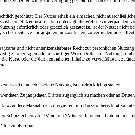
mmerziellen Nutzung zur Verfügung gestellt. Der Nutzer darf die Dien
chtlich geschützt. Der Nutzer erhält ein einfaches, nicht ausschließliche
t dem Nutzer ausdrücklich untersagt, die Website zu verpachten, zu v
zung erforderlich oder gesetzlich gestattet ist, ist der Nutzer nicht ber
n, zu bearbeiten, zu arrangieren, umzuarbeiten, zu verbreiten oder öffe
bertragbares und nicht unterlizenzierbares Recht zur persönlichen Nut
weitig zu übertragen oder in sonstiger Weise Dritten zur Nutzung zu üb
igt, die Kurse oder die darin enthaltenen Inhalte zu vervielfältigen, zu ä
en.
zen, es sei denn, eine solche Nutzung ist ausdrücklich gestattet;
 verwendeten Zugangsdaten Dritten zugänglich zu machen oder an Dritte
n bzw. andere Maßnahmen zu ergreifen, um Kurse unberechtigt zu nutz
ren Schutzrechten von 7Mind, mit 7Mind verbundenen Unternehmen ode
itte zu übertragen.