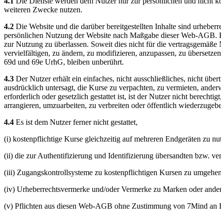
4.1
Die Dienste werden dem Nutzer nur zur persönlichen und nicht ko
weiteren Zwecke nutzen.
4.2
Die Website und die darüber bereitgestellten Inhalte sind urheberre
persönlichen Nutzung der Website nach Maßgabe dieser Web-AGB. Es is
zur Nutzung zu überlassen. Soweit dies nicht für die vertragsgemäße Nut
vervielfältigen, zu ändern, zu modifizieren, anzupassen, zu übersetze
69d und 69e UrhG, bleiben unberührt.
4.3
Der Nutzer erhält ein einfaches, nicht ausschließliches, nicht ü
ausdrücklich untersagt, die Kurse zu verpachten, zu vermieten, ander
erforderlich oder gesetzlich gestattet ist, ist der Nutzer nicht berecht
arrangieren, umzuarbeiten, zu verbreiten oder öffentlich wiederzugeb
4.4
Es ist dem Nutzer ferner nicht gestattet,
(i) kostenpflichtige Kurse gleichzeitig auf mehreren Endgeräten zu nut
(ii) die zur Authentifizierung und Identifizierung übersandten bzw.
(iii) Zugangskontrollsysteme zu kostenpflichtigen Kursen zu umgehe
(iv) Urheberrechtsvermerke und/oder Vermerke zu Marken oder ande
(v) Pflichten aus diesen Web-AGB ohne Zustimmung von 7Mind an Dr