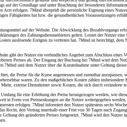
gs auf der Grundlage und unter Beachtung der besonderen Information
 Arzt erfolgen. 7Mind überprüft die persönliche Eignung eines Nutzer
istigen Fähigkeiten hat bzw. die gesundheitlichen Voraussetzungen erfü
ungsmittel auf der Website. Die Abwicklung des Bezahlvorgangs erfolg
ungen des Zahlungsdienstanbieters gelten. Leistet der Nutzer eine fäll
sten auslösende Ereignis zu vertreten hat. 7Mind ist berechtigt, de
ite gibt der Nutzer ein verbindliches Angebot zum Abschluss eines Ve
ebenen Preises ab. Der Eingang der Buchung bei 7Mind wird dem Nutzer
hen 7Mind und dem Nutzer über die Kursteilnahme unter Geltung die
ichtet, die Preise für die Kurse angemessen und zumutbar anzupassen,
vorhersehbar waren. Zu den maßgeblichen Kosten zählen insbesondere K
, Miete, externe Dienstleister sowie Kosten, die sich durch verändert
 Umfang für eine Erhöhung der Preise herangezogen werden, wie diese
t in Form von Preissenkungen an die Nutzer weitergegeben werden, w
ersten erfolgen. 7Mind informiert den Nutzer spätestens sechs Wochen
 das Recht, den Vertrag innerhalb einer Frist von 30 Tagen nach Zugan
ter Geltung des geänderten Preises fortgesetzt. 7Mind wird den Nutzer i
sen.