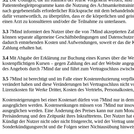
Patientenbegleitprogramme kann die Nutzung des Achtsamkeitstrainin
nach gegebenenfalls erforderlicher Rücksprache mit dem behandelnden
dafür verantwortlich, zu überprüfen, dass er die körperlichen und ge
einen Arzt zu konsultieren und/oder die Teilnahme zu unterlassen.
3.3
7Mind informiert den Nutzer über die von 7Mind akzeptierten Zahl
können separate allgemeine Geschäftsbedingungen und Datenschutzerklär
dadurch entstehenden Kosten und Aufwendungen, soweit er das die Ko
Zahlung erhalten hat.
3.4
Mit Abgabe der Erklärung zur Buchung eines Kurses über die Webs
kostenpflichtigen Kursen – gegen Zahlung des auf der Website angeg
des Angebots durch 7Mind dar und führt zum Vertragsschluss zwisc
3.5
7Mind ist berechtigt und im Falle einer Kostenreduzierung verpfl
verändert haben und diese Veränderungen bei Vertragsschluss nicht 
Lizenzkosten für Werke Dritter, Kosten des Vertriebs, Personalkosten
Kostensteigerungen bei einer Kostenart dürfen von 7Mind nur in dem
ausgeglichen werden. Kostensenkungen müssen von 7Mind nur insowei
ausgeglichen werden. Eine Änderung des Preises kann nur zum Monats
Preisänderung und den Zeitpunkt ihres Inkrafttretens. Der Nutzer hat
Kündigt der Nutzer nicht oder nicht fristgerecht, wird der Vertrag un
Sonderkündigungsrecht und die Folgen seiner Nichtausübung hinwei