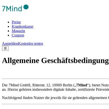
Preise
Krankenkasse
Magazin
Coupon
Anmelden
Kostenlos testen
☰
Allgemeine Geschäftsbedingun
Die 7Mind GmbH, Ritterstr. 12, 10969 Berlin („
7Mind
“), bietet Nut
an. Hierzu gehören insbesondere digitale Inhalte, zertifizierte Präven
Nachfolgend finden Nutzer die jeweils für sie geltenden allgemeine