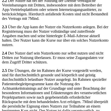
2.2
Der Nutzer hat bei der Nutzung der Dienste vertragliche
Vereinbarungen mit Dritten, insbesondere mit dem Betreiber der
App-Vertriebsplattform oder seinem Internetzugangsanbieter, zu
berücksichtigen. Hierdurch anfallende Kosten sind nicht Bestandteil
des Vertrags mit 7Mind.
2.3
Über die App kann der Nutzer ein Nutzerkonto anlegen. Bei der
Registrierung muss der Nutzer vollständige und zutreffende
Angaben machen und seine hinterlegte E-Mail-Adresse aktuell
halten. Der Nutzer kann die Kurse nur über ein solches Nutzerkonto
nutzen.
2.4
Der Nutzer darf sein Nutzerkonto nur selbst nutzen und nicht
Dritten zur Nutzung überlassen. Er muss seine Zugangsdaten vor
dem Zugriff Dritter schützen.
2.5
Die Übungen, die im Rahmen der Kurse vorgestellt werden,
sind für durchschnittlich gesunde und körperlich und geistig
durchschnittlich belastbare Nutzer ausgelegt. Im Rahmen spezieller
Patientenbegleitprogramme kann die Nutzung des
Achtsamkeitstrainings auf der Grundlage und unter Beachtung der
besonderen Informationen und Erläuterungen des verantwortlichen
Projektpartners sowie nach gegebenenfalls erforderlicher
Rücksprache mit dem behandelnden Arzt erfolgen. 7Mind überprüft
die persönliche Eignung eines Nutzers zur Teilnahme an einem
bestimmten Kurs nicht. Der Nutzer ist dafür verantwortlich, zu