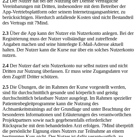
2.2
Der Nutzer hat bei der Nutzung der Dienste vertragliche
Vereinbarungen mit Dritten, insbesondere mit dem Betreiber der
App-Vertriebsplattform oder seinem Internetzugangsanbieter, zu
berücksichtigen. Hierdurch anfallende Kosten sind nicht Bestandteil
des Vertrags mit 7Mind.
2.3
Über die App kann der Nutzer ein Nutzerkonto anlegen. Bei der
Registrierung muss der Nutzer vollständige und zutreffende
Angaben machen und seine hinterlegte E-Mail-Adresse aktuell
halten. Der Nutzer kann die Kurse nur über ein solches Nutzerkonto
nutzen.
2.4
Der Nutzer darf sein Nutzerkonto nur selbst nutzen und nicht
Dritten zur Nutzung überlassen. Er muss seine Zugangsdaten vor
dem Zugriff Dritter schützen.
2.5
Die Übungen, die im Rahmen der Kurse vorgestellt werden,
sind für durchschnittlich gesunde und körperlich und geistig
durchschnittlich belastbare Nutzer ausgelegt. Im Rahmen spezieller
Patientenbegleitprogramme kann die Nutzung des
Achtsamkeitstrainings auf der Grundlage und unter Beachtung der
besonderen Informationen und Erläuterungen des verantwortlichen
Projektpartners sowie nach gegebenenfalls erforderlicher
Rücksprache mit dem behandelnden Arzt erfolgen. 7Mind überprüft
die persönliche Eignung eines Nutzers zur Teilnahme an einem
bestimmten Kurs nicht. Der Nutzer ist dafür verantwortlich, zu