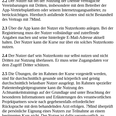
2.2
Der Nutzer hat bei der Nutzung der Dienste vertragliche
Vereinbarungen mit Dritten, insbesondere mit dem Betreiber der
App-Vertriebsplattform oder seinem Internetzugangsanbieter, zu
berücksichtigen. Hierdurch anfallende Kosten sind nicht Bestandteil
des Vertrags mit 7Mind.
2.3
Über die App kann der Nutzer ein Nutzerkonto anlegen. Bei der
Registrierung muss der Nutzer vollständige und zutreffende
Angaben machen und seine hinterlegte E-Mail-Adresse aktuell
halten. Der Nutzer kann die Kurse nur über ein solches Nutzerkonto
nutzen.
2.4
Der Nutzer darf sein Nutzerkonto nur selbst nutzen und nicht
Dritten zur Nutzung überlassen. Er muss seine Zugangsdaten vor
dem Zugriff Dritter schützen.
2.5
Die Übungen, die im Rahmen der Kurse vorgestellt werden,
sind für durchschnittlich gesunde und körperlich und geistig
durchschnittlich belastbare Nutzer ausgelegt. Im Rahmen spezieller
Patientenbegleitprogramme kann die Nutzung des
Achtsamkeitstrainings auf der Grundlage und unter Beachtung der
besonderen Informationen und Erläuterungen des verantwortlichen
Projektpartners sowie nach gegebenenfalls erforderlicher
Rücksprache mit dem behandelnden Arzt erfolgen. 7Mind überprüft
die persönliche Eignung eines Nutzers zur Teilnahme an einem
bestimmten Kurs nicht. Der Nutzer ist dafür verantwortlich, zu