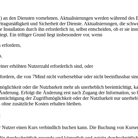
“) an den Diensten vornehmen. Aktualisierungen werden während des Ber
rtragsmäßigkeit und Sicherheit der Dienste. Aktualisierungen, die sc
 Installation durch ihn erforderlich ist, selbst entscheiden, ob er sie i
egt. Ein triftiger Grund liegt insbesondere vor, wenn
 erfordern,
n,
ner erhöhten Nutzerzahl erforderlich sind, oder
rfordern, die von 7Mind nicht vorhersehbar oder nicht beeinflussbar sin
öglichkeit oder die Nutzbarkeit mehr als unerheblich beeinträchtigt, k
 Änderung. Erfolgt die Änderung erst nach Zugang der Information, so
inträchtigung der Zugriffsmöglichkeit oder der Nutzbarkeit nur unerheb
 ohne zusätzliche Kosten erhalten bleiben.
t
er Nutzer einen Kurs verbindlich buchen kann. Die Buchung von Kursen 
r durchschnittlich gesunde und körperlich und geistig durchschnittlich