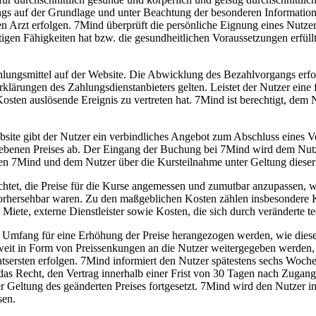
gs auf der Grundlage und unter Beachtung der besonderen Information
 Arzt erfolgen. 7Mind überprüft die persönliche Eignung eines Nutzer
istigen Fähigkeiten hat bzw. die gesundheitlichen Voraussetzungen erfü
ungsmittel auf der Website. Die Abwicklung des Bezahlvorgangs erfolg
ungen des Zahlungsdienstanbieters gelten. Leistet der Nutzer eine fäll
sten auslösende Ereignis zu vertreten hat. 7Mind ist berechtigt, de
ite gibt der Nutzer ein verbindliches Angebot zum Abschluss eines Ve
ebenen Preises ab. Der Eingang der Buchung bei 7Mind wird dem Nutzer
hen 7Mind und dem Nutzer über die Kursteilnahme unter Geltung die
ichtet, die Preise für die Kurse angemessen und zumutbar anzupassen,
vorhersehbar waren. Zu den maßgeblichen Kosten zählen insbesondere K
, Miete, externe Dienstleister sowie Kosten, die sich durch verändert
 Umfang für eine Erhöhung der Preise herangezogen werden, wie diese
t in Form von Preissenkungen an die Nutzer weitergegeben werden, w
ersten erfolgen. 7Mind informiert den Nutzer spätestens sechs Wochen
 das Recht, den Vertrag innerhalb einer Frist von 30 Tagen nach Zugan
ter Geltung des geänderten Preises fortgesetzt. 7Mind wird den Nutzer i
sen.