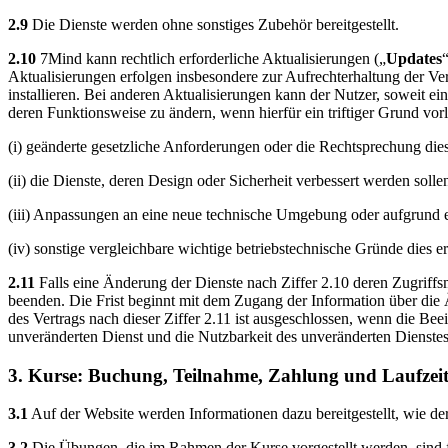
2.9
Die Dienste werden ohne sonstiges Zubehör bereitgestellt.
2.10
7Mind kann rechtlich erforderliche Aktualisierungen („
Updates
Aktualisierungen erfolgen insbesondere zur Aufrechterhaltung der Ve
installieren. Bei anderen Aktualisierungen kann der Nutzer, soweit eine
deren Funktionsweise zu ändern, wenn hierfür ein triftiger Grund vorli
(i) geänderte gesetzliche Anforderungen oder die Rechtsprechung dies
(ii) die Dienste, deren Design oder Sicherheit verbessert werden solle
(iii) Anpassungen an eine neue technische Umgebung oder aufgrund ei
(iv) sonstige vergleichbare wichtige betriebstechnische Gründe dies e
2.11
Falls eine Änderung der Dienste nach Ziffer 2.10 deren Zugriffsm
beenden. Die Frist beginnt mit dem Zugang der Information über die
des Vertrags nach dieser Ziffer 2.11 ist ausgeschlossen, wenn die Bee
unveränderten Dienst und die Nutzbarkeit des unveränderten Dienstes
3. Kurse: Buchung, Teilnahme, Zahlung und Laufzei
3.1
Auf der Website werden Informationen dazu bereitgestellt, wie d
3.2
Die Übungen, die im Rahmen der Kurse vorgestellt werden, sind fü