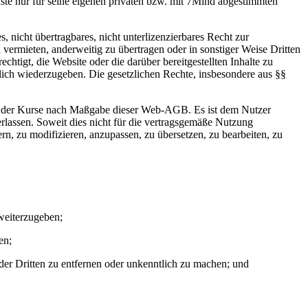
ste nur für seine eigenen privaten bzw. mit 7Mind abgestimmten
s, nicht übertragbares, nicht unterlizenzierbares Recht zur
ermieten, anderweitig zu übertragen oder in sonstiger Weise Dritten
echtigt, die Website oder die darüber bereitgestellten Inhalte zu
ntlich wiederzugeben. Die gesetzlichen Rechte, insbesondere aus §§
zung der Kurse nach Maßgabe dieser Web-AGB. Es ist dem Nutzer
erlassen. Soweit dies nicht für die vertragsgemäße Nutzung
ndern, zu modifizieren, anzupassen, zu übersetzen, zu bearbeiten, zu
 weiterzugeben;
en;
r Dritten zu entfernen oder unkenntlich zu machen; und