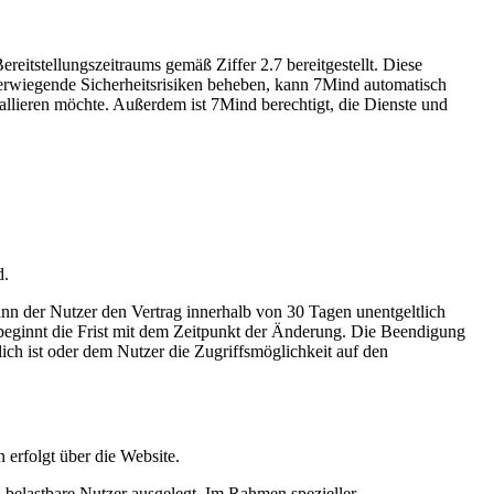
eitstellungszeitraums gemäß Ziffer 2.7 bereitgestellt. Diese
hwerwiegende Sicherheitsrisiken beheben, kann 7Mind automatisch
nstallieren möchte. Außerdem ist 7Mind berechtigt, die Dienste und
d.
ann der Nutzer den Vertrag innerhalb von 30 Tagen unentgeltlich
 beginnt die Frist mit dem Zeitpunkt der Änderung. Die Beendigung
lich ist oder dem Nutzer die Zugriffsmöglichkeit auf den
erfolgt über die Website.
 belastbare Nutzer ausgelegt. Im Rahmen spezieller