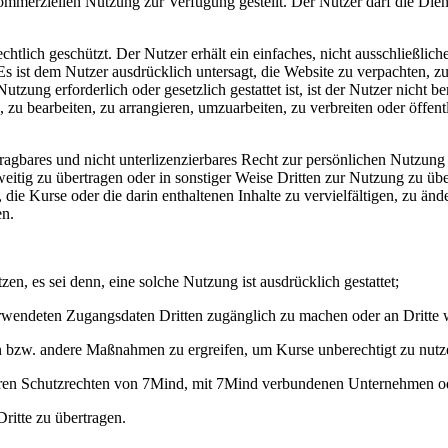
mmerziellen Nutzung zur Verfügung gestellt. Der Nutzer darf die Dien
chtlich geschützt. Der Nutzer erhält ein einfaches, nicht ausschließliche
t dem Nutzer ausdrücklich untersagt, die Website zu verpachten, zu v
zung erforderlich oder gesetzlich gestattet ist, ist der Nutzer nicht ber
n, zu bearbeiten, zu arrangieren, umzuarbeiten, zu verbreiten oder öffe
bertragbares und nicht unterlizenzierbares Recht zur persönlichen Nut
weitig zu übertragen oder in sonstiger Weise Dritten zur Nutzung zu üb
igt, die Kurse oder die darin enthaltenen Inhalte zu vervielfältigen, zu ä
en.
zen, es sei denn, eine solche Nutzung ist ausdrücklich gestattet;
 verwendeten Zugangsdaten Dritten zugänglich zu machen oder an Dritte
n bzw. andere Maßnahmen zu ergreifen, um Kurse unberechtigt zu nutz
ren Schutzrechten von 7Mind, mit 7Mind verbundenen Unternehmen ode
itte zu übertragen.