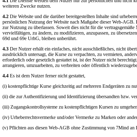
4.1
Die Dienste werden dem Nutzer nur zur persönlichen und nicht ko
weiteren Zwecke nutzen.
4.2
Die Website und die darüber bereitgestellten Inhalte sind urheberre
persönlichen Nutzung der Website nach Maßgabe dieser Web-AGB. Es is
zur Nutzung zu überlassen. Soweit dies nicht für die vertragsgemäße Nut
vervielfältigen, zu ändern, zu modifizieren, anzupassen, zu übersetze
69d und 69e UrhG, bleiben unberührt.
4.3
Der Nutzer erhält ein einfaches, nicht ausschließliches, nicht ü
ausdrücklich untersagt, die Kurse zu verpachten, zu vermieten, ander
erforderlich oder gesetzlich gestattet ist, ist der Nutzer nicht berecht
arrangieren, umzuarbeiten, zu verbreiten oder öffentlich wiederzugeb
4.4
Es ist dem Nutzer ferner nicht gestattet,
(i) kostenpflichtige Kurse gleichzeitig auf mehreren Endgeräten zu nut
(ii) die zur Authentifizierung und Identifizierung übersandten bzw.
(iii) Zugangskontrollsysteme zu kostenpflichtigen Kursen zu umgehe
(iv) Urheberrechtsvermerke und/oder Vermerke zu Marken oder ande
(v) Pflichten aus diesen Web-AGB ohne Zustimmung von 7Mind an Dr