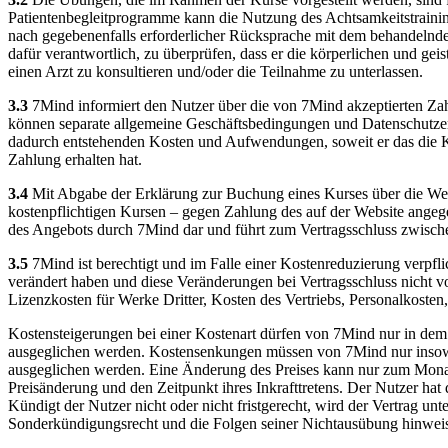
Patientenbegleitprogramme kann die Nutzung des Achtsamkeitstrainin
nach gegebenenfalls erforderlicher Rücksprache mit dem behandelnden
dafür verantwortlich, zu überprüfen, dass er die körperlichen und ge
einen Arzt zu konsultieren und/oder die Teilnahme zu unterlassen.
3.3
7Mind informiert den Nutzer über die von 7Mind akzeptierten Zahl
können separate allgemeine Geschäftsbedingungen und Datenschutzerklär
dadurch entstehenden Kosten und Aufwendungen, soweit er das die Ko
Zahlung erhalten hat.
3.4
Mit Abgabe der Erklärung zur Buchung eines Kurses über die Webs
kostenpflichtigen Kursen – gegen Zahlung des auf der Website angeg
des Angebots durch 7Mind dar und führt zum Vertragsschluss zwisc
3.5
7Mind ist berechtigt und im Falle einer Kostenreduzierung verpfl
verändert haben und diese Veränderungen bei Vertragsschluss nicht 
Lizenzkosten für Werke Dritter, Kosten des Vertriebs, Personalkosten
Kostensteigerungen bei einer Kostenart dürfen von 7Mind nur in dem
ausgeglichen werden. Kostensenkungen müssen von 7Mind nur insowei
ausgeglichen werden. Eine Änderung des Preises kann nur zum Monats
Preisänderung und den Zeitpunkt ihres Inkrafttretens. Der Nutzer hat
Kündigt der Nutzer nicht oder nicht fristgerecht, wird der Vertrag un
Sonderkündigungsrecht und die Folgen seiner Nichtausübung hinwei