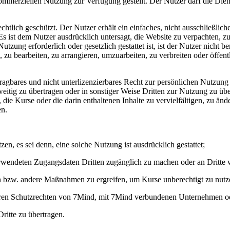
mmerziellen Nutzung zur Verfügung gestellt. Der Nutzer darf die Dien
chtlich geschützt. Der Nutzer erhält ein einfaches, nicht ausschließliche
t dem Nutzer ausdrücklich untersagt, die Website zu verpachten, zu v
zung erforderlich oder gesetzlich gestattet ist, ist der Nutzer nicht ber
n, zu bearbeiten, zu arrangieren, umzuarbeiten, zu verbreiten oder öffe
bertragbares und nicht unterlizenzierbares Recht zur persönlichen Nut
weitig zu übertragen oder in sonstiger Weise Dritten zur Nutzung zu üb
igt, die Kurse oder die darin enthaltenen Inhalte zu vervielfältigen, zu ä
en.
zen, es sei denn, eine solche Nutzung ist ausdrücklich gestattet;
 verwendeten Zugangsdaten Dritten zugänglich zu machen oder an Dritte
n bzw. andere Maßnahmen zu ergreifen, um Kurse unberechtigt zu nutz
ren Schutzrechten von 7Mind, mit 7Mind verbundenen Unternehmen ode
itte zu übertragen.