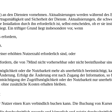
“) an den Diensten vornehmen. Aktualisierungen werden während des Ber
rtragsmäßigkeit und Sicherheit der Dienste. Aktualisierungen, die sc
 Installation durch ihn erforderlich ist, selbst entscheiden, ob er sie i
egt. Ein triftiger Grund liegt insbesondere vor, wenn
 erfordern,
n,
ner erhöhten Nutzerzahl erforderlich sind, oder
rfordern, die von 7Mind nicht vorhersehbar oder nicht beeinflussbar sin
öglichkeit oder die Nutzbarkeit mehr als unerheblich beeinträchtigt, k
 Änderung. Erfolgt die Änderung erst nach Zugang der Information, so
inträchtigung der Zugriffsmöglichkeit oder der Nutzbarkeit nur unerheb
 ohne zusätzliche Kosten erhalten bleiben.
t
er Nutzer einen Kurs verbindlich buchen kann. Die Buchung von Kursen 
r durchschnittlich gesunde und körperlich und geistig durchschnittlich