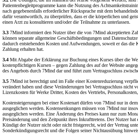
Patientenbegleitprogramme kann die Nutzung des Achtsamkeitstrainin
nach gegebenenfalls erforderlicher Rücksprache mit dem behandelnden
dafür verantwortlich, zu überprüfen, dass er die körperlichen und ge
einen Arzt zu konsultieren und/oder die Teilnahme zu unterlassen.
3.3
7Mind informiert den Nutzer über die von 7Mind akzeptierten Zahl
können separate allgemeine Geschäftsbedingungen und Datenschutzerklär
dadurch entstehenden Kosten und Aufwendungen, soweit er das die Ko
Zahlung erhalten hat.
3.4
Mit Abgabe der Erklärung zur Buchung eines Kurses über die Webs
kostenpflichtigen Kursen – gegen Zahlung des auf der Website angeg
des Angebots durch 7Mind dar und führt zum Vertragsschluss zwisc
3.5
7Mind ist berechtigt und im Falle einer Kostenreduzierung verpfl
verändert haben und diese Veränderungen bei Vertragsschluss nicht 
Lizenzkosten für Werke Dritter, Kosten des Vertriebs, Personalkosten
Kostensteigerungen bei einer Kostenart dürfen von 7Mind nur in dem
ausgeglichen werden. Kostensenkungen müssen von 7Mind nur insowei
ausgeglichen werden. Eine Änderung des Preises kann nur zum Monats
Preisänderung und den Zeitpunkt ihres Inkrafttretens. Der Nutzer hat
Kündigt der Nutzer nicht oder nicht fristgerecht, wird der Vertrag un
Sonderkündigungsrecht und die Folgen seiner Nichtausübung hinwei