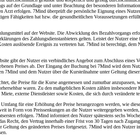
gs auf der Grundlage und unter Beachtung der besonderen Information
 Arzt erfolgen. 7Mind überprüft die persönliche Eignung eines Nutzer
istigen Fähigkeiten hat bzw. die gesundheitlichen Voraussetzungen erfü
ungsmittel auf der Website. Die Abwicklung des Bezahlvorgangs erfolg
ungen des Zahlungsdienstanbieters gelten. Leistet der Nutzer eine fäll
sten auslösende Ereignis zu vertreten hat. 7Mind ist berechtigt, de
ite gibt der Nutzer ein verbindliches Angebot zum Abschluss eines Ve
ebenen Preises ab. Der Eingang der Buchung bei 7Mind wird dem Nutzer
hen 7Mind und dem Nutzer über die Kursteilnahme unter Geltung die
ichtet, die Preise für die Kurse angemessen und zumutbar anzupassen,
vorhersehbar waren. Zu den maßgeblichen Kosten zählen insbesondere K
, Miete, externe Dienstleister sowie Kosten, die sich durch verändert
 Umfang für eine Erhöhung der Preise herangezogen werden, wie diese
t in Form von Preissenkungen an die Nutzer weitergegeben werden, w
ersten erfolgen. 7Mind informiert den Nutzer spätestens sechs Wochen
 das Recht, den Vertrag innerhalb einer Frist von 30 Tagen nach Zugan
ter Geltung des geänderten Preises fortgesetzt. 7Mind wird den Nutzer i
sen.