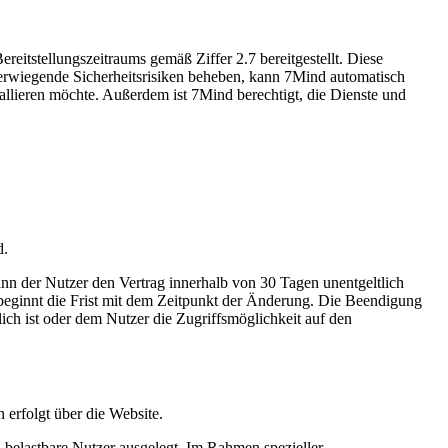
eitstellungszeitraums gemäß Ziffer 2.7 bereitgestellt. Diese
hwerwiegende Sicherheitsrisiken beheben, kann 7Mind automatisch
nstallieren möchte. Außerdem ist 7Mind berechtigt, die Dienste und
d.
ann der Nutzer den Vertrag innerhalb von 30 Tagen unentgeltlich
 beginnt die Frist mit dem Zeitpunkt der Änderung. Die Beendigung
lich ist oder dem Nutzer die Zugriffsmöglichkeit auf den
erfolgt über die Website.
 belastbare Nutzer ausgelegt. Im Rahmen spezieller