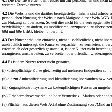
4.1
Die Dienste werden dem Nutzer nur zur persönlichen und nicht ko
weiteren Zwecke nutzen.
4.2
Die Website und die darüber bereitgestellten Inhalte sind urheberre
persönlichen Nutzung der Website nach Maßgabe dieser Web-AGB. Es is
zur Nutzung zu überlassen. Soweit dies nicht für die vertragsgemäße Nut
vervielfältigen, zu ändern, zu modifizieren, anzupassen, zu übersetze
69d und 69e UrhG, bleiben unberührt.
4.3
Der Nutzer erhält ein einfaches, nicht ausschließliches, nicht ü
ausdrücklich untersagt, die Kurse zu verpachten, zu vermieten, ander
erforderlich oder gesetzlich gestattet ist, ist der Nutzer nicht berecht
arrangieren, umzuarbeiten, zu verbreiten oder öffentlich wiederzugeb
4.4
Es ist dem Nutzer ferner nicht gestattet,
(i) kostenpflichtige Kurse gleichzeitig auf mehreren Endgeräten zu nut
(ii) die zur Authentifizierung und Identifizierung übersandten bzw.
(iii) Zugangskontrollsysteme zu kostenpflichtigen Kursen zu umgehe
(iv) Urheberrechtsvermerke und/oder Vermerke zu Marken oder ande
(v) Pflichten aus diesen Web-AGB ohne Zustimmung von 7Mind an Dr