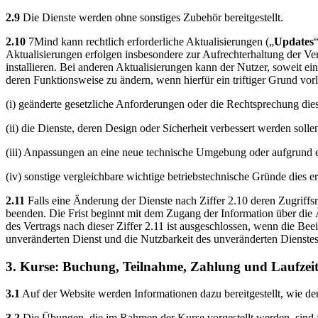
2.9
Die Dienste werden ohne sonstiges Zubehör bereitgestellt.
2.10
7Mind kann rechtlich erforderliche Aktualisierungen („
Updates
Aktualisierungen erfolgen insbesondere zur Aufrechterhaltung der Ve
installieren. Bei anderen Aktualisierungen kann der Nutzer, soweit eine
deren Funktionsweise zu ändern, wenn hierfür ein triftiger Grund vorli
(i) geänderte gesetzliche Anforderungen oder die Rechtsprechung dies
(ii) die Dienste, deren Design oder Sicherheit verbessert werden solle
(iii) Anpassungen an eine neue technische Umgebung oder aufgrund ei
(iv) sonstige vergleichbare wichtige betriebstechnische Gründe dies e
2.11
Falls eine Änderung der Dienste nach Ziffer 2.10 deren Zugriffsm
beenden. Die Frist beginnt mit dem Zugang der Information über die
des Vertrags nach dieser Ziffer 2.11 ist ausgeschlossen, wenn die Bee
unveränderten Dienst und die Nutzbarkeit des unveränderten Dienstes
3. Kurse: Buchung, Teilnahme, Zahlung und Laufzei
3.1
Auf der Website werden Informationen dazu bereitgestellt, wie d
3.2
Die Übungen, die im Rahmen der Kurse vorgestellt werden, sind fü