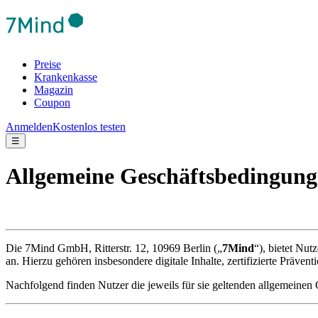
Preise
Krankenkasse
Magazin
Coupon
Anmelden
Kostenlos testen
☰
Allgemeine Geschäftsbedingun
Die 7Mind GmbH, Ritterstr. 12, 10969 Berlin („
7Mind
“), bietet Nut
an. Hierzu gehören insbesondere digitale Inhalte, zertifizierte Präven
Nachfolgend finden Nutzer die jeweils für sie geltenden allgemeine