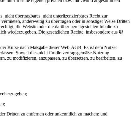
ste nur für seine eigenen privaten bzw. mit 7Mind abgestimmten
s, nicht übertragbares, nicht unterlizenzierbares Recht zur
ermieten, anderweitig zu übertragen oder in sonstiger Weise Dritten
echtigt, die Website oder die darüber bereitgestellten Inhalte zu
ntlich wiederzugeben. Die gesetzlichen Rechte, insbesondere aus §§
zung der Kurse nach Maßgabe dieser Web-AGB. Es ist dem Nutzer
erlassen. Soweit dies nicht für die vertragsgemäße Nutzung
ndern, zu modifizieren, anzupassen, zu übersetzen, zu bearbeiten, zu
 weiterzugeben;
en;
r Dritten zu entfernen oder unkenntlich zu machen; und