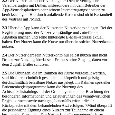
2.2
Der Nutzer hat bei der Nutzung der Dienste vertragliche
Vereinbarungen mit Dritten, insbesondere mit dem Betreiber der
App-Vertriebsplattform oder seinem Internetzugangsanbieter, zu
berücksichtigen. Hierdurch anfallende Kosten sind nicht Bestandteil
des Vertrags mit 7Mind.
2.3
Über die App kann der Nutzer ein Nutzerkonto anlegen. Bei der
Registrierung muss der Nutzer vollständige und zutreffende
Angaben machen und seine hinterlegte E-Mail-Adresse aktuell
halten. Der Nutzer kann die Kurse nur über ein solches Nutzerkonto
nutzen.
2.4
Der Nutzer darf sein Nutzerkonto nur selbst nutzen und nicht
Dritten zur Nutzung überlassen. Er muss seine Zugangsdaten vor
dem Zugriff Dritter schützen.
2.5
Die Übungen, die im Rahmen der Kurse vorgestellt werden,
sind für durchschnittlich gesunde und körperlich und geistig
durchschnittlich belastbare Nutzer ausgelegt. Im Rahmen spezieller
Patientenbegleitprogramme kann die Nutzung des
Achtsamkeitstrainings auf der Grundlage und unter Beachtung der
besonderen Informationen und Erläuterungen des verantwortlichen
Projektpartners sowie nach gegebenenfalls erforderlicher
Rücksprache mit dem behandelnden Arzt erfolgen. 7Mind überprüft
die persönliche Eignung eines Nutzers zur Teilnahme an einem
bestimmten Kurs nicht. Der Nutzer ist dafür verantwortlich, zu