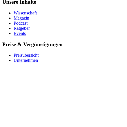
Unsere Inhalte
Wissenschaft
Magazin
Podcast
Ratgeber
Events
Preise & Vergünstigungen
Preisübersicht
Unternehmen
Krankenkasse
Barmer
Für Studierende
Ver­schen­ken
Coupon einlösen
Über uns
Das Team
Impact
Expert:innen
Stellenangebote