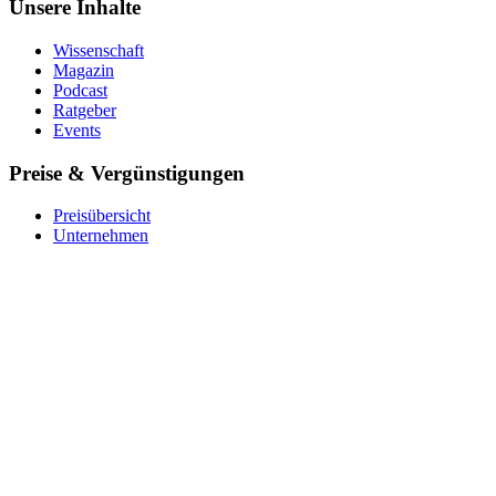
Unsere Inhalte
Wissenschaft
Magazin
Podcast
Ratgeber
Events
Preise & Vergünstigungen
Preisübersicht
Unternehmen
Krankenkasse
Barmer
Für Studierende
Ver­schen­ken
Coupon einlösen
Über uns
Das Team
Impact
Expert:innen
Stellenangebote