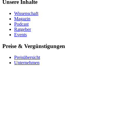
Unsere Inhalte
Wissenschaft
Magazin
Podcast
Ratgeber
Events
Preise & Vergünstigungen
Preisübersicht
Unternehmen
Krankenkasse
Barmer
Für Studierende
Ver­schen­ken
Coupon einlösen
Über uns
Das Team
Impact
Expert:innen
Stellenangebote