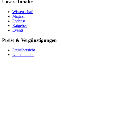
Unsere Inhalte
Wissenschaft
Magazin
Podcast
Ratgeber
Events
Preise & Vergünstigungen
Preisübersicht
Unternehmen
Krankenkasse
Barmer
Für Studierende
Ver­schen­ken
Coupon einlösen
Über uns
Das Team
Impact
Expert:innen
Stellenangebote