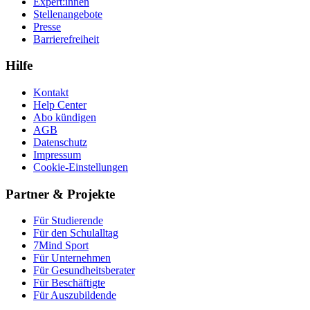
Expert:innen
Stellenangebote
Presse
Barrierefreiheit
Hilfe
Kontakt
Help Center
Abo kündigen
AGB
Datenschutz
Impressum
Cookie-Einstellungen
Partner & Projekte
Für Stu­die­rende
Für den Schulalltag
7Mind Sport
Für Unter­neh­men
Für Gesund­heits­be­ra­ter
Für Beschäftigte
Für Auszubildende