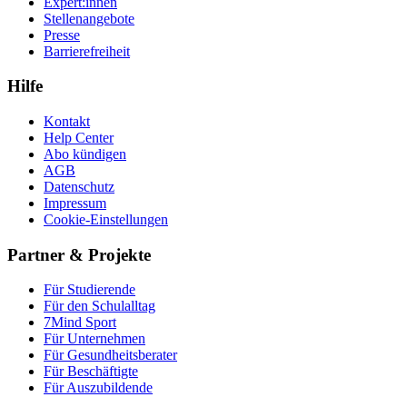
Expert:innen
Stellenangebote
Presse
Barrierefreiheit
Hilfe
Kontakt
Help Center
Abo kündigen
AGB
Datenschutz
Impressum
Cookie-Einstellungen
Partner & Projekte
Für Stu­die­rende
Für den Schulalltag
7Mind Sport
Für Unter­neh­men
Für Gesund­heits­be­ra­ter
Für Beschäftigte
Für Auszubildende