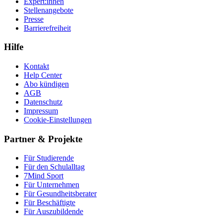
Expert:innen
Stellenangebote
Presse
Barrierefreiheit
Hilfe
Kontakt
Help Center
Abo kündigen
AGB
Datenschutz
Impressum
Cookie-Einstellungen
Partner & Projekte
Für Stu­die­rende
Für den Schulalltag
7Mind Sport
Für Unter­neh­men
Für Gesund­heits­be­ra­ter
Für Beschäftigte
Für Auszubildende