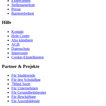
Expert:innen
Stellenangebote
Presse
Barrierefreiheit
Hilfe
Kontakt
Help Center
Abo kündigen
AGB
Datenschutz
Impressum
Cookie-Einstellungen
Partner & Projekte
Für Stu­die­rende
Für den Schulalltag
7Mind Sport
Für Unter­neh­men
Für Gesund­heits­be­ra­ter
Für Beschäftigte
Für Auszubildende