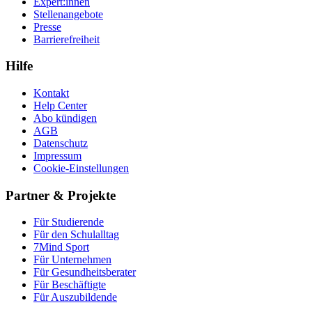
Expert:innen
Stellenangebote
Presse
Barrierefreiheit
Hilfe
Kontakt
Help Center
Abo kündigen
AGB
Datenschutz
Impressum
Cookie-Einstellungen
Partner & Projekte
Für Stu­die­rende
Für den Schulalltag
7Mind Sport
Für Unter­neh­men
Für Gesund­heits­be­ra­ter
Für Beschäftigte
Für Auszubildende