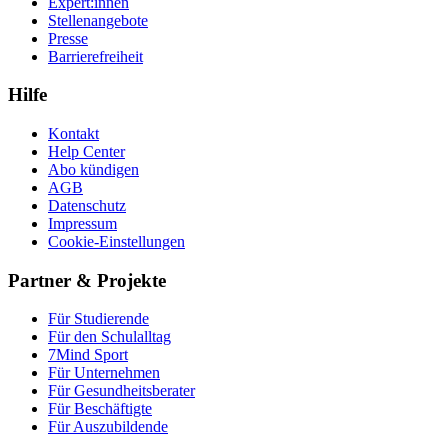
Expert:innen
Stellenangebote
Presse
Barrierefreiheit
Hilfe
Kontakt
Help Center
Abo kündigen
AGB
Datenschutz
Impressum
Cookie-Einstellungen
Partner & Projekte
Für Stu­die­rende
Für den Schulalltag
7Mind Sport
Für Unter­neh­men
Für Gesund­heits­be­ra­ter
Für Beschäftigte
Für Auszubildende