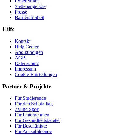
Expert:innen
Stellenangebote
Presse
Barrierefreiheit
Hilfe
Kontakt
Help Center
Abo kündigen
AGB
Datenschutz
Impressum
Cookie-Einstellungen
Partner & Projekte
Für Stu­die­rende
Für den Schulalltag
7Mind Sport
Für Unter­neh­men
Für Gesund­heits­be­ra­ter
Für Beschäftigte
Für Auszubildende