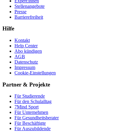
Expert:innen
Stellenangebote
Presse
Barrierefreiheit
Hilfe
Kontakt
Help Center
Abo kündigen
AGB
Datenschutz
Impressum
Cookie-Einstellungen
Partner & Projekte
Für Stu­die­rende
Für den Schulalltag
7Mind Sport
Für Unter­neh­men
Für Gesund­heits­be­ra­ter
Für Beschäftigte
Für Auszubildende