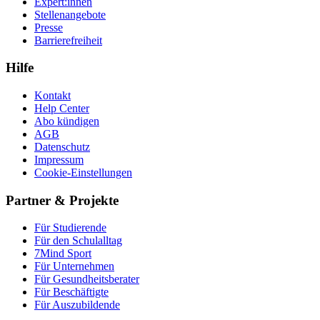
Expert:innen
Stellenangebote
Presse
Barrierefreiheit
Hilfe
Kontakt
Help Center
Abo kündigen
AGB
Datenschutz
Impressum
Cookie-Einstellungen
Partner & Projekte
Für Stu­die­rende
Für den Schulalltag
7Mind Sport
Für Unter­neh­men
Für Gesund­heits­be­ra­ter
Für Beschäftigte
Für Auszubildende