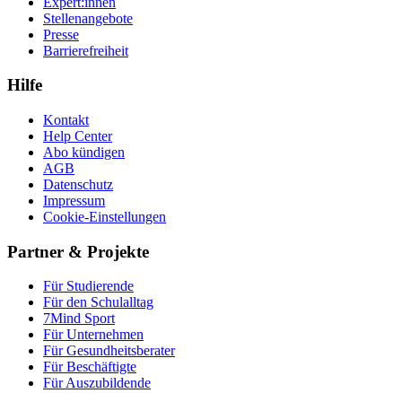
Expert:innen
Stellenangebote
Presse
Barrierefreiheit
Hilfe
Kontakt
Help Center
Abo kündigen
AGB
Datenschutz
Impressum
Cookie-Einstellungen
Partner & Projekte
Für Stu­die­rende
Für den Schulalltag
7Mind Sport
Für Unter­neh­men
Für Gesund­heits­be­ra­ter
Für Beschäftigte
Für Auszubildende