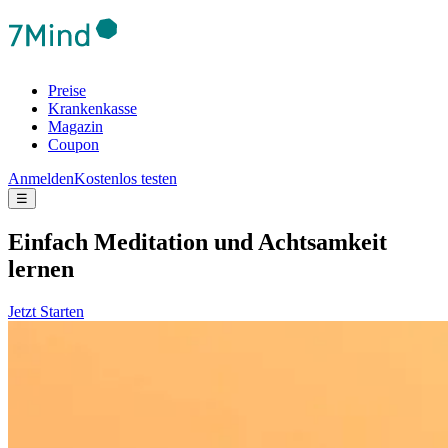
Preise
Krankenkasse
Magazin
Coupon
Anmelden
Kostenlos testen
☰
Ein­fach Medi­ta­tion und Acht­sam­keit
lernen
Jetzt Starten