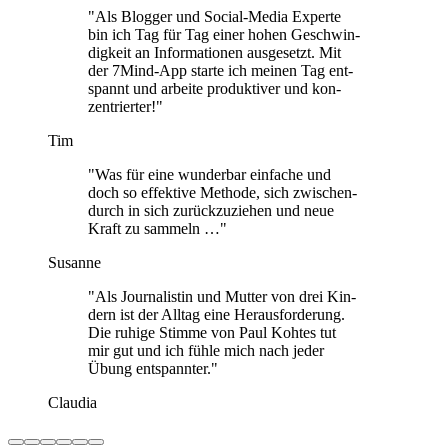
"Als Blog­ger und Social-Media Experte
bin ich Tag für Tag einer hohen Geschwin­
dig­keit an Infor­ma­tio­nen aus­ge­setzt. Mit
der 7Mind-App starte ich meinen Tag ent­
spannt und arbeite pro­duk­ti­ver und kon­
zen­trier­ter!"
Tim
"Was für eine wun­der­bar ein­fa­che und
doch so effek­tive Methode, sich zwi­schen­
durch in sich zurück­zu­zie­hen und neue
Kraft zu sam­meln …"
Susanne
"Als Jour­na­lis­tin und Mutter von drei Kin­
dern ist der Alltag eine Her­aus­for­de­rung.
Die ruhige Stimme von Paul Kohtes tut
mir gut und ich fühle mich nach jeder
Übung ent­spann­ter."
Claudia