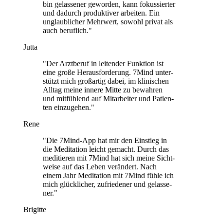
bin gelas­se­ner gewor­den, kann fokus­sier­ter
und dadurch pro­duk­ti­ver arbei­ten. Ein
unglaub­li­cher Mehr­wert, sowohl privat als
auch beruf­lich."
Jutta
"Der Arzt­be­ruf in lei­ten­der Funk­tion ist
eine große Her­aus­for­de­rung. 7Mind unter­
stützt mich groß­ar­tig dabei, im kli­ni­schen
Alltag meine innere Mitte zu bewah­ren
und mit­füh­lend auf Mit­ar­bei­ter und Pati­en­
ten ein­zu­ge­hen."
Rene
"Die 7Mind-App hat mir den Ein­stieg in
die Medi­ta­tion leicht gemacht. Durch das
medi­tie­ren mit 7Mind hat sich meine Sicht­
weise auf das Leben ver­än­dert. Nach
einem Jahr Medi­ta­tion mit 7Mind fühle ich
mich glück­li­cher, zufrie­de­ner und gelas­se­
ner."
Brigitte