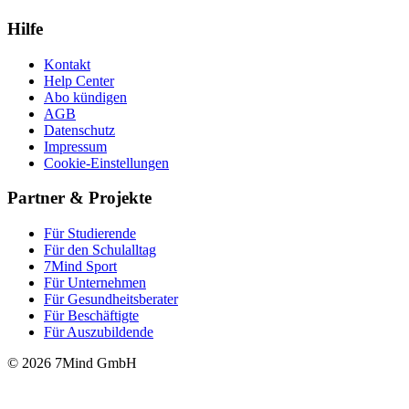
Hilfe
Kontakt
Help Center
Abo kündigen
AGB
Datenschutz
Impressum
Cookie-Einstellungen
Partner & Projekte
Für Stu­die­rende
Für den Schulalltag
7Mind Sport
Für Unter­neh­men
Für Gesund­heits­be­ra­ter
Für Beschäftigte
Für Auszubildende
© 2026 7Mind GmbH