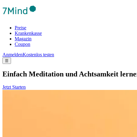
Preise
Krankenkasse
Magazin
Coupon
Anmelden
Kostenlos testen
☰
Ein­fach Medi­ta­tion und Acht­sam­keit lern
Jetzt Starten