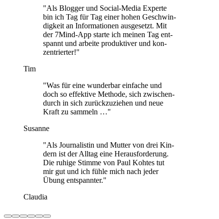
"Als Blog­ger und Social-Media Experte
bin ich Tag für Tag einer hohen Geschwin­
dig­keit an Infor­ma­tio­nen aus­ge­setzt. Mit
der 7Mind-App starte ich meinen Tag ent­
spannt und arbeite pro­duk­ti­ver und kon­
zen­trier­ter!"
Tim
"Was für eine wun­der­bar ein­fa­che und
doch so effek­tive Methode, sich zwi­schen­
durch in sich zurück­zu­zie­hen und neue
Kraft zu sam­meln …"
Susanne
"Als Jour­na­lis­tin und Mutter von drei Kin­
dern ist der Alltag eine Her­aus­for­de­rung.
Die ruhige Stimme von Paul Kohtes tut
mir gut und ich fühle mich nach jeder
Übung ent­spann­ter."
Claudia