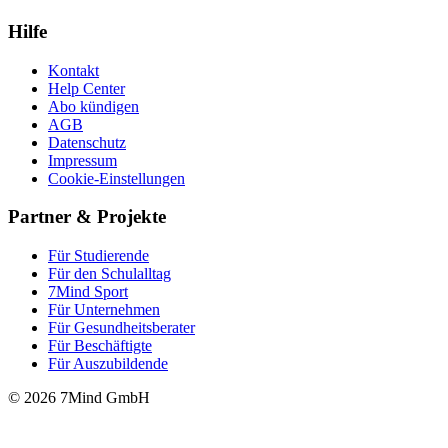
Hilfe
Kontakt
Help Center
Abo kündigen
AGB
Datenschutz
Impressum
Cookie-Einstellungen
Partner & Projekte
Für Stu­die­rende
Für den Schulalltag
7Mind Sport
Für Unter­neh­men
Für Gesund­heits­be­ra­ter
Für Beschäftigte
Für Auszubildende
© 2026 7Mind GmbH