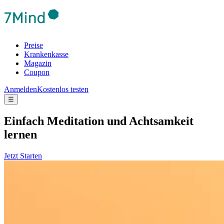
Preise
Krankenkasse
Magazin
Coupon
Anmelden
Kostenlos testen
☰
Ein­fach Medi­ta­tion und Acht­sam­keit
lernen
Jetzt Starten