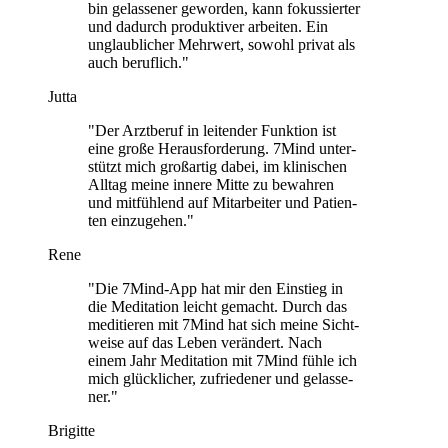
bin gelas­se­ner gewor­den, kann fokus­sier­ter
und dadurch pro­duk­ti­ver arbei­ten. Ein
unglaub­li­cher Mehr­wert, sowohl privat als
auch beruf­lich."
Jutta
"Der Arzt­be­ruf in lei­ten­der Funk­tion ist
eine große Her­aus­for­de­rung. 7Mind unter­
stützt mich groß­ar­tig dabei, im kli­ni­schen
Alltag meine innere Mitte zu bewah­ren
und mit­füh­lend auf Mit­ar­bei­ter und Pati­en­
ten ein­zu­ge­hen."
Rene
"Die 7Mind-App hat mir den Ein­stieg in
die Medi­ta­tion leicht gemacht. Durch das
medi­tie­ren mit 7Mind hat sich meine Sicht­
weise auf das Leben ver­än­dert. Nach
einem Jahr Medi­ta­tion mit 7Mind fühle ich
mich glück­li­cher, zufrie­de­ner und gelas­se­
ner."
Brigitte