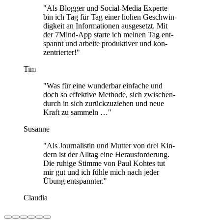
"Als Blog­ger und Social-Media Experte
bin ich Tag für Tag einer hohen Geschwin­
dig­keit an Infor­ma­tio­nen aus­ge­setzt. Mit
der 7Mind-App starte ich meinen Tag ent­
spannt und arbeite pro­duk­ti­ver und kon­
zen­trier­ter!"
Tim
"Was für eine wun­der­bar ein­fa­che und
doch so effek­tive Methode, sich zwi­schen­
durch in sich zurück­zu­zie­hen und neue
Kraft zu sam­meln …"
Susanne
"Als Jour­na­lis­tin und Mutter von drei Kin­
dern ist der Alltag eine Her­aus­for­de­rung.
Die ruhige Stimme von Paul Kohtes tut
mir gut und ich fühle mich nach jeder
Übung ent­spann­ter."
Claudia