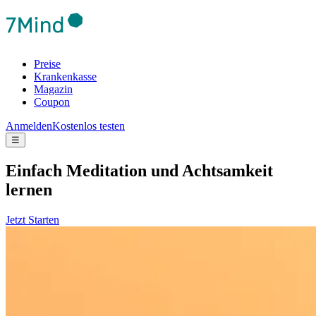
Preise
Krankenkasse
Magazin
Coupon
Anmelden
Kostenlos testen
☰
Ein­fach Medi­ta­tion und Acht­sam­keit
lernen
Jetzt Starten