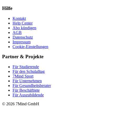
Hilfe
Kontakt
Help Center
Abo kündigen
AGB
Datenschutz
Impressum
Cookie-Einstellungen
Partner & Projekte
Für Stu­die­rende
Für den Schulalltag
7Mind Sport
Für Unter­neh­men
Für Gesund­heits­be­ra­ter
Für Beschäftigte
Für Auszubildende
© 2026 7Mind GmbH