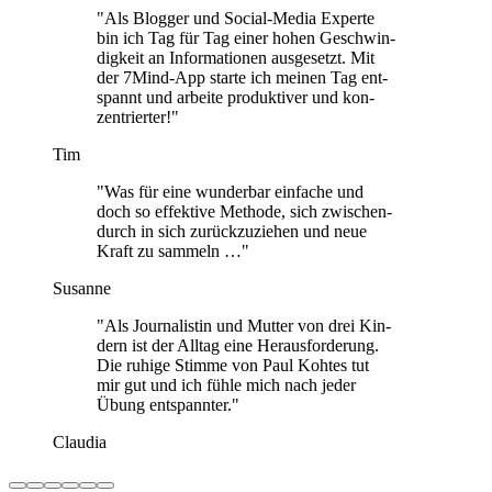
"Als Blog­ger und Social-Media Experte
bin ich Tag für Tag einer hohen Geschwin­
dig­keit an Infor­ma­tio­nen aus­ge­setzt. Mit
der 7Mind-App starte ich meinen Tag ent­
spannt und arbeite pro­duk­ti­ver und kon­
zen­trier­ter!"
Tim
"Was für eine wun­der­bar ein­fa­che und
doch so effek­tive Methode, sich zwi­schen­
durch in sich zurück­zu­zie­hen und neue
Kraft zu sam­meln …"
Susanne
"Als Jour­na­lis­tin und Mutter von drei Kin­
dern ist der Alltag eine Her­aus­for­de­rung.
Die ruhige Stimme von Paul Kohtes tut
mir gut und ich fühle mich nach jeder
Übung ent­spann­ter."
Claudia