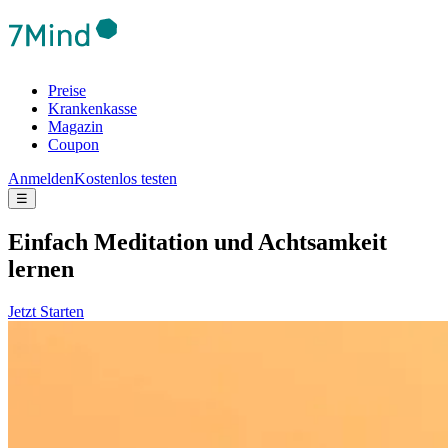
Preise
Krankenkasse
Magazin
Coupon
Anmelden
Kostenlos testen
☰
Ein­fach Medi­ta­tion und Acht­sam­keit
lernen
Jetzt Starten