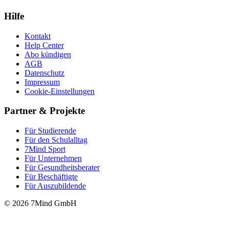
Hilfe
Kontakt
Help Center
Abo kündigen
AGB
Datenschutz
Impressum
Cookie-Einstellungen
Partner & Projekte
Für Stu­die­rende
Für den Schulalltag
7Mind Sport
Für Unter­neh­men
Für Gesund­heits­be­ra­ter
Für Beschäftigte
Für Auszubildende
© 2026 7Mind GmbH