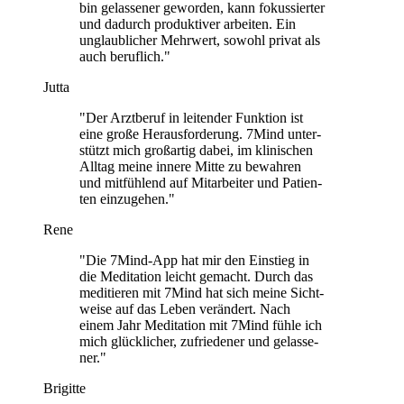
bin gelas­se­ner gewor­den, kann fokus­sier­ter
und dadurch pro­duk­ti­ver arbei­ten. Ein
unglaub­li­cher Mehr­wert, sowohl privat als
auch beruf­lich."
Jutta
"Der Arzt­be­ruf in lei­ten­der Funk­tion ist
eine große Her­aus­for­de­rung. 7Mind unter­
stützt mich groß­ar­tig dabei, im kli­ni­schen
Alltag meine innere Mitte zu bewah­ren
und mit­füh­lend auf Mit­ar­bei­ter und Pati­en­
ten ein­zu­ge­hen."
Rene
"Die 7Mind-App hat mir den Ein­stieg in
die Medi­ta­tion leicht gemacht. Durch das
medi­tie­ren mit 7Mind hat sich meine Sicht­
weise auf das Leben ver­än­dert. Nach
einem Jahr Medi­ta­tion mit 7Mind fühle ich
mich glück­li­cher, zufrie­de­ner und gelas­se­
ner."
Brigitte