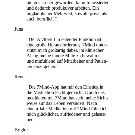
bin gelas­se­ner gewor­den, kann fokus­sier­ter
und dadurch pro­duk­ti­ver arbei­ten. Ein
unglaub­li­cher Mehr­wert, sowohl privat als
auch beruf­lich."
Jutta
"Der Arzt­be­ruf in lei­ten­der Funk­tion ist
eine große Her­aus­for­de­rung. 7Mind unter­
stützt mich groß­ar­tig dabei, im kli­ni­schen
Alltag meine innere Mitte zu bewah­ren
und mit­füh­lend auf Mit­ar­bei­ter und Pati­en­
ten ein­zu­ge­hen."
Rene
"Die 7Mind-App hat mir den Ein­stieg in
die Medi­ta­tion leicht gemacht. Durch das
medi­tie­ren mit 7Mind hat sich meine Sicht­
weise auf das Leben ver­än­dert. Nach
einem Jahr Medi­ta­tion mit 7Mind fühle ich
mich glück­li­cher, zufrie­de­ner und gelas­se­
ner."
Brigitte