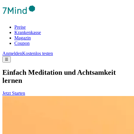
Preise
Krankenkasse
Magazin
Coupon
Anmelden
Kostenlos testen
☰
Ein­fach Medi­ta­tion und Acht­sam­keit
lernen
Jetzt Starten