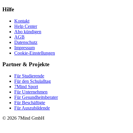
Hilfe
Kontakt
Help Center
Abo kündigen
AGB
Datenschutz
Impressum
Cookie-Einstellungen
Partner & Projekte
Für Stu­die­rende
Für den Schulalltag
7Mind Sport
Für Unter­neh­men
Für Gesund­heits­be­ra­ter
Für Beschäftigte
Für Auszubildende
© 2026 7Mind GmbH