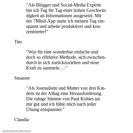
"Als Blog­ger und Social-Media Experte
bin ich Tag für Tag einer hohen Geschwin­
dig­keit an Infor­ma­tio­nen aus­ge­setzt. Mit
der 7Mind-App starte ich meinen Tag ent­
spannt und arbeite pro­duk­ti­ver und kon­
zen­trier­ter!"
Tim
"Was für eine wun­der­bar ein­fa­che und
doch so effek­tive Methode, sich zwi­schen­
durch in sich zurück­zu­zie­hen und neue
Kraft zu sam­meln …"
Susanne
"Als Jour­na­lis­tin und Mutter von drei Kin­
dern ist der Alltag eine Her­aus­for­de­rung.
Die ruhige Stimme von Paul Kohtes tut
mir gut und ich fühle mich nach jeder
Übung ent­spann­ter."
Claudia