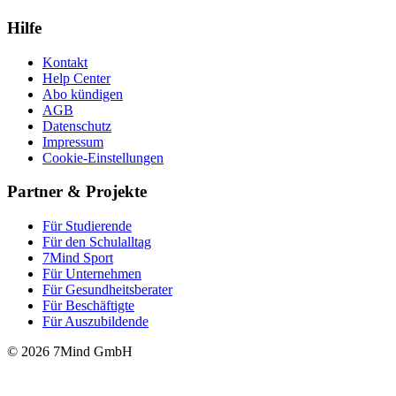
Hilfe
Kontakt
Help Center
Abo kündigen
AGB
Datenschutz
Impressum
Cookie-Einstellungen
Partner & Projekte
Für Stu­die­rende
Für den Schulalltag
7Mind Sport
Für Unter­neh­men
Für Gesund­heits­be­ra­ter
Für Beschäftigte
Für Auszubildende
© 2026 7Mind GmbH