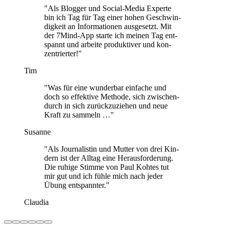
"Als Blog­ger und Social-Media Experte
bin ich Tag für Tag einer hohen Geschwin­
dig­keit an Infor­ma­tio­nen aus­ge­setzt. Mit
der 7Mind-App starte ich meinen Tag ent­
spannt und arbeite pro­duk­ti­ver und kon­
zen­trier­ter!"
Tim
"Was für eine wun­der­bar ein­fa­che und
doch so effek­tive Methode, sich zwi­schen­
durch in sich zurück­zu­zie­hen und neue
Kraft zu sam­meln …"
Susanne
"Als Jour­na­lis­tin und Mutter von drei Kin­
dern ist der Alltag eine Her­aus­for­de­rung.
Die ruhige Stimme von Paul Kohtes tut
mir gut und ich fühle mich nach jeder
Übung ent­spann­ter."
Claudia