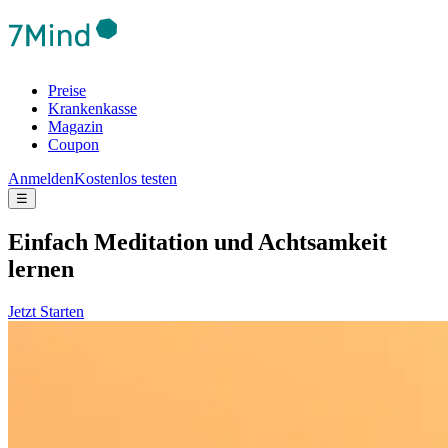
Preise
Krankenkasse
Magazin
Coupon
Anmelden
Kostenlos testen
☰
Ein­fach Medi­ta­tion und Acht­sam­keit
lernen
Jetzt Starten