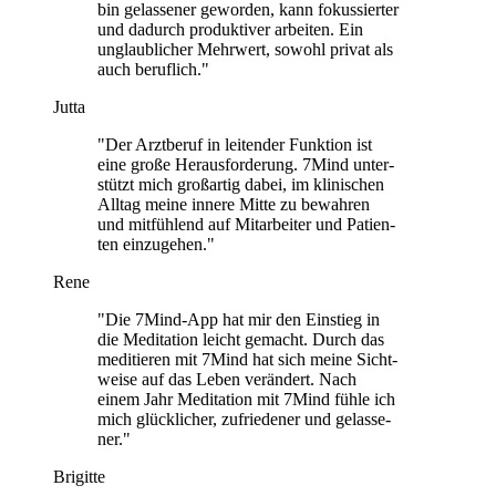
bin gelas­se­ner gewor­den, kann fokus­sier­ter
und dadurch pro­duk­ti­ver arbei­ten. Ein
unglaub­li­cher Mehr­wert, sowohl privat als
auch beruf­lich."
Jutta
"Der Arzt­be­ruf in lei­ten­der Funk­tion ist
eine große Her­aus­for­de­rung. 7Mind unter­
stützt mich groß­ar­tig dabei, im kli­ni­schen
Alltag meine innere Mitte zu bewah­ren
und mit­füh­lend auf Mit­ar­bei­ter und Pati­en­
ten ein­zu­ge­hen."
Rene
"Die 7Mind-App hat mir den Ein­stieg in
die Medi­ta­tion leicht gemacht. Durch das
medi­tie­ren mit 7Mind hat sich meine Sicht­
weise auf das Leben ver­än­dert. Nach
einem Jahr Medi­ta­tion mit 7Mind fühle ich
mich glück­li­cher, zufrie­de­ner und gelas­se­
ner."
Brigitte