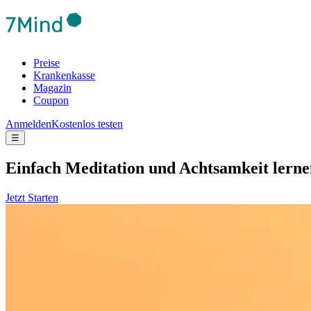
Preise
Krankenkasse
Magazin
Coupon
Anmelden
Kostenlos testen
☰
Ein­fach Medi­ta­tion und Acht­sam­keit lern
Jetzt Starten