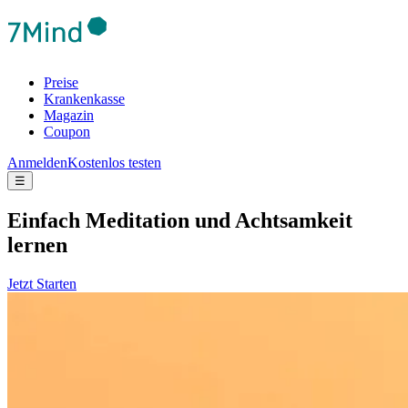
Preise
Krankenkasse
Magazin
Coupon
Anmelden
Kostenlos testen
☰
Ein­fach Medi­ta­tion und Acht­sam­keit
lernen
Jetzt Starten