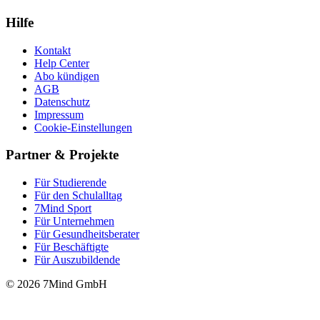
Hilfe
Kontakt
Help Center
Abo kündigen
AGB
Datenschutz
Impressum
Cookie-Einstellungen
Partner & Projekte
Für Stu­die­rende
Für den Schulalltag
7Mind Sport
Für Unter­neh­men
Für Gesund­heits­be­ra­ter
Für Beschäftigte
Für Auszubildende
© 2026 7Mind GmbH