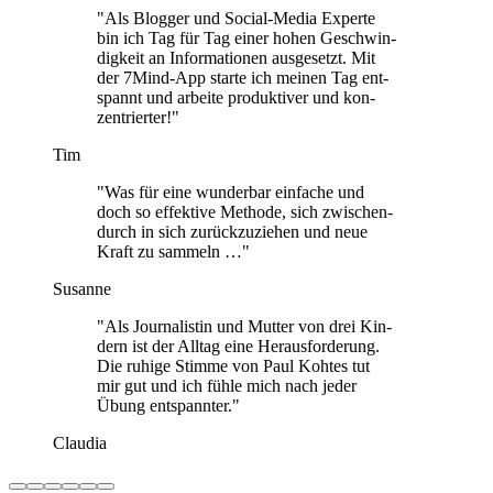
"Als Blog­ger und Social-Media Experte
bin ich Tag für Tag einer hohen Geschwin­
dig­keit an Infor­ma­tio­nen aus­ge­setzt. Mit
der 7Mind-App starte ich meinen Tag ent­
spannt und arbeite pro­duk­ti­ver und kon­
zen­trier­ter!"
Tim
"Was für eine wun­der­bar ein­fa­che und
doch so effek­tive Methode, sich zwi­schen­
durch in sich zurück­zu­zie­hen und neue
Kraft zu sam­meln …"
Susanne
"Als Jour­na­lis­tin und Mutter von drei Kin­
dern ist der Alltag eine Her­aus­for­de­rung.
Die ruhige Stimme von Paul Kohtes tut
mir gut und ich fühle mich nach jeder
Übung ent­spann­ter."
Claudia