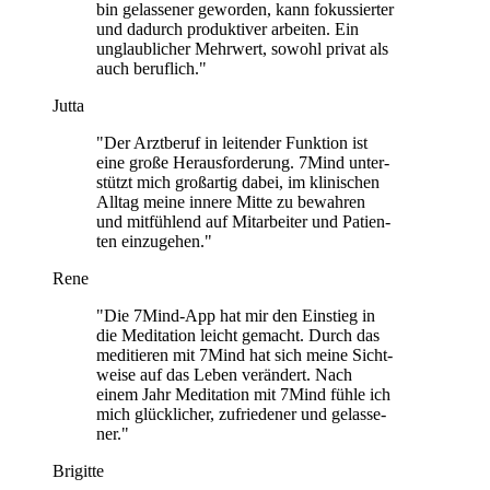
bin gelas­se­ner gewor­den, kann fokus­sier­ter
und dadurch pro­duk­ti­ver arbei­ten. Ein
unglaub­li­cher Mehr­wert, sowohl privat als
auch beruf­lich."
Jutta
"Der Arzt­be­ruf in lei­ten­der Funk­tion ist
eine große Her­aus­for­de­rung. 7Mind unter­
stützt mich groß­ar­tig dabei, im kli­ni­schen
Alltag meine innere Mitte zu bewah­ren
und mit­füh­lend auf Mit­ar­bei­ter und Pati­en­
ten ein­zu­ge­hen."
Rene
"Die 7Mind-App hat mir den Ein­stieg in
die Medi­ta­tion leicht gemacht. Durch das
medi­tie­ren mit 7Mind hat sich meine Sicht­
weise auf das Leben ver­än­dert. Nach
einem Jahr Medi­ta­tion mit 7Mind fühle ich
mich glück­li­cher, zufrie­de­ner und gelas­se­
ner."
Brigitte