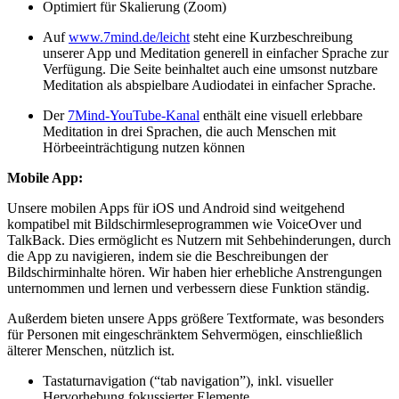
Optimiert für Skalierung (Zoom)
Auf
www.7mind.de/leicht
steht eine Kurzbeschreibung
unserer App und Meditation generell in einfacher Sprache zur
Verfügung. Die Seite beinhaltet auch eine umsonst nutzbare
Meditation als abspielbare Audiodatei in einfacher Sprache.
Der
7Mind-YouTube-Kanal
enthält eine visuell erlebbare
Meditation in drei Sprachen, die auch Menschen mit
Hörbeeinträchtigung nutzen können
Mobile App:
Unsere mobilen Apps für iOS und Android sind weitgehend
kompatibel mit Bildschirmleseprogrammen wie VoiceOver und
TalkBack. Dies ermöglicht es Nutzern mit Sehbehinderungen, durch
die App zu navigieren, indem sie die Beschreibungen der
Bildschirminhalte hören. Wir haben hier erhebliche Anstrengungen
unternommen und lernen und verbessern diese Funktion ständig.
Außerdem bieten unsere Apps größere Textformate, was besonders
für Personen mit eingeschränktem Sehvermögen, einschließlich
älterer Menschen, nützlich ist.
Tastaturnavigation (“tab navigation”), inkl. visueller
Hervorhebung fokussierter Elemente