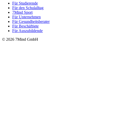
Für Stu­die­rende
Für den Schulalltag
7Mind Sport
Für Unter­neh­men
Für Gesund­heits­be­ra­ter
Für Beschäftigte
Für Auszubildende
© 2026 7Mind GmbH