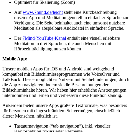
Optimiert für Skalierung (Zoom)
Auf
www.7mind.de/leicht
steht eine Kurzbeschreibung
unserer App und Meditation generell in einfacher Sprache zur
Verfügung. Die Seite beinhaltet auch eine umsonst nutzbare
Meditation als abspielbare Audiodatei in einfacher Sprache.
Der
7Mind-YouTube-Kanal
enthält eine visuell erlebbare
Meditation in drei Sprachen, die auch Menschen mit
Hörbeeinträchtigung nutzen können
Mobile App:
Unsere mobilen Apps für iOS und Android sind weitgehend
kompatibel mit Bildschirmleseprogrammen wie VoiceOver und
TalkBack. Dies ermöglicht es Nutzern mit Sehbehinderungen, durch
die App zu navigieren, indem sie die Beschreibungen der
Bildschirminhalte hören. Wir haben hier erhebliche Anstrengungen
unternommen und lernen und verbessern diese Funktion ständig.
Außerdem bieten unsere Apps größere Textformate, was besonders
für Personen mit eingeschränktem Sehvermögen, einschließlich
älterer Menschen, nützlich ist.
Tastaturnavigation (“tab navigation”), inkl. visueller
Hervorhebung fokussierter Elemente