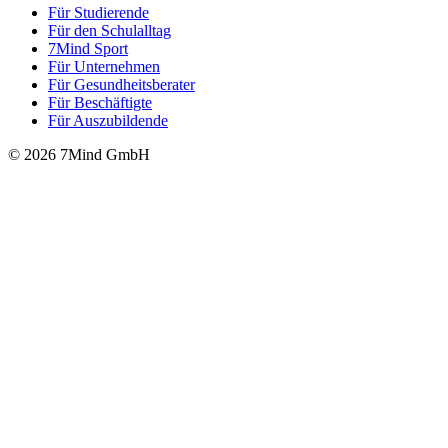
Für Stu­die­rende
Für den Schulalltag
7Mind Sport
Für Unter­neh­men
Für Gesund­heits­be­ra­ter
Für Beschäftigte
Für Auszubildende
© 2026 7Mind GmbH