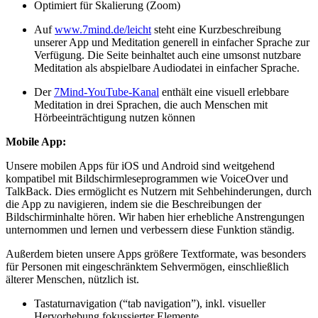
Optimiert für Skalierung (Zoom)
Auf
www.7mind.de/leicht
steht eine Kurzbeschreibung
unserer App und Meditation generell in einfacher Sprache zur
Verfügung. Die Seite beinhaltet auch eine umsonst nutzbare
Meditation als abspielbare Audiodatei in einfacher Sprache.
Der
7Mind-YouTube-Kanal
enthält eine visuell erlebbare
Meditation in drei Sprachen, die auch Menschen mit
Hörbeeinträchtigung nutzen können
Mobile App:
Unsere mobilen Apps für iOS und Android sind weitgehend
kompatibel mit Bildschirmleseprogrammen wie VoiceOver und
TalkBack. Dies ermöglicht es Nutzern mit Sehbehinderungen, durch
die App zu navigieren, indem sie die Beschreibungen der
Bildschirminhalte hören. Wir haben hier erhebliche Anstrengungen
unternommen und lernen und verbessern diese Funktion ständig.
Außerdem bieten unsere Apps größere Textformate, was besonders
für Personen mit eingeschränktem Sehvermögen, einschließlich
älterer Menschen, nützlich ist.
Tastaturnavigation (“tab navigation”), inkl. visueller
Hervorhebung fokussierter Elemente