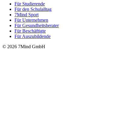
Für Stu­die­rende
Für den Schulalltag
7Mind Sport
Für Unter­neh­men
Für Gesund­heits­be­ra­ter
Für Beschäftigte
Für Auszubildende
© 2026 7Mind GmbH