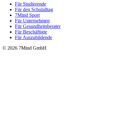
Für Stu­die­rende
Für den Schulalltag
7Mind Sport
Für Unter­neh­men
Für Gesund­heits­be­ra­ter
Für Beschäftigte
Für Auszubildende
© 2026 7Mind GmbH