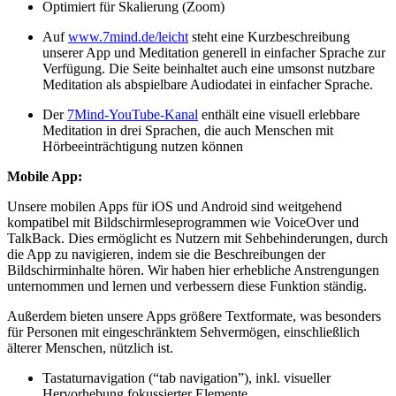
Optimiert für Skalierung (Zoom)
Auf
www.7mind.de/leicht
steht eine Kurzbeschreibung
unserer App und Meditation generell in einfacher Sprache zur
Verfügung. Die Seite beinhaltet auch eine umsonst nutzbare
Meditation als abspielbare Audiodatei in einfacher Sprache.
Der
7Mind-YouTube-Kanal
enthält eine visuell erlebbare
Meditation in drei Sprachen, die auch Menschen mit
Hörbeeinträchtigung nutzen können
Mobile App:
Unsere mobilen Apps für iOS und Android sind weitgehend
kompatibel mit Bildschirmleseprogrammen wie VoiceOver und
TalkBack. Dies ermöglicht es Nutzern mit Sehbehinderungen, durch
die App zu navigieren, indem sie die Beschreibungen der
Bildschirminhalte hören. Wir haben hier erhebliche Anstrengungen
unternommen und lernen und verbessern diese Funktion ständig.
Außerdem bieten unsere Apps größere Textformate, was besonders
für Personen mit eingeschränktem Sehvermögen, einschließlich
älterer Menschen, nützlich ist.
Tastaturnavigation (“tab navigation”), inkl. visueller
Hervorhebung fokussierter Elemente