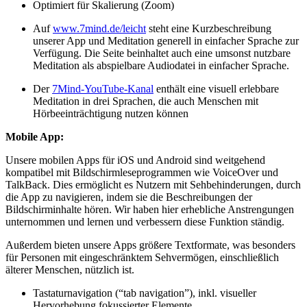
Optimiert für Skalierung (Zoom)
Auf
www.7mind.de/leicht
steht eine Kurzbeschreibung
unserer App und Meditation generell in einfacher Sprache zur
Verfügung. Die Seite beinhaltet auch eine umsonst nutzbare
Meditation als abspielbare Audiodatei in einfacher Sprache.
Der
7Mind-YouTube-Kanal
enthält eine visuell erlebbare
Meditation in drei Sprachen, die auch Menschen mit
Hörbeeinträchtigung nutzen können
Mobile App:
Unsere mobilen Apps für iOS und Android sind weitgehend
kompatibel mit Bildschirmleseprogrammen wie VoiceOver und
TalkBack. Dies ermöglicht es Nutzern mit Sehbehinderungen, durch
die App zu navigieren, indem sie die Beschreibungen der
Bildschirminhalte hören. Wir haben hier erhebliche Anstrengungen
unternommen und lernen und verbessern diese Funktion ständig.
Außerdem bieten unsere Apps größere Textformate, was besonders
für Personen mit eingeschränktem Sehvermögen, einschließlich
älterer Menschen, nützlich ist.
Tastaturnavigation (“tab navigation”), inkl. visueller
Hervorhebung fokussierter Elemente