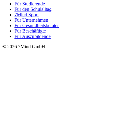
Für Stu­die­rende
Für den Schulalltag
7Mind Sport
Für Unter­neh­men
Für Gesund­heits­be­ra­ter
Für Beschäftigte
Für Auszubildende
© 2026 7Mind GmbH