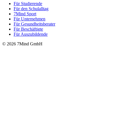
Für Stu­die­rende
Für den Schulalltag
7Mind Sport
Für Unter­neh­men
Für Gesund­heits­be­ra­ter
Für Beschäftigte
Für Auszubildende
© 2026 7Mind GmbH