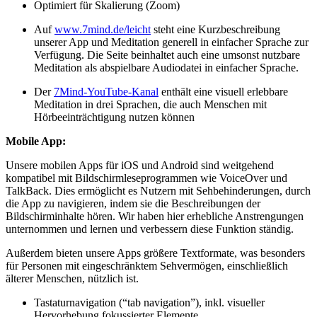
Optimiert für Skalierung (Zoom)
Auf
www.7mind.de/leicht
steht eine Kurzbeschreibung
unserer App und Meditation generell in einfacher Sprache zur
Verfügung. Die Seite beinhaltet auch eine umsonst nutzbare
Meditation als abspielbare Audiodatei in einfacher Sprache.
Der
7Mind-YouTube-Kanal
enthält eine visuell erlebbare
Meditation in drei Sprachen, die auch Menschen mit
Hörbeeinträchtigung nutzen können
Mobile App:
Unsere mobilen Apps für iOS und Android sind weitgehend
kompatibel mit Bildschirmleseprogrammen wie VoiceOver und
TalkBack. Dies ermöglicht es Nutzern mit Sehbehinderungen, durch
die App zu navigieren, indem sie die Beschreibungen der
Bildschirminhalte hören. Wir haben hier erhebliche Anstrengungen
unternommen und lernen und verbessern diese Funktion ständig.
Außerdem bieten unsere Apps größere Textformate, was besonders
für Personen mit eingeschränktem Sehvermögen, einschließlich
älterer Menschen, nützlich ist.
Tastaturnavigation (“tab navigation”), inkl. visueller
Hervorhebung fokussierter Elemente