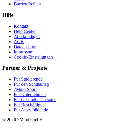
Barrierefreiheit
Hilfe
Kontakt
Help Center
Abo kündigen
AGB
Datenschutz
Impressum
Cookie-Einstellungen
Partner & Projekte
Für Stu­die­rende
Für den Schulalltag
7Mind Sport
Für Unter­neh­men
Für Gesund­heits­be­ra­ter
Für Beschäftigte
Für Auszubildende
© 2026 7Mind GmbH