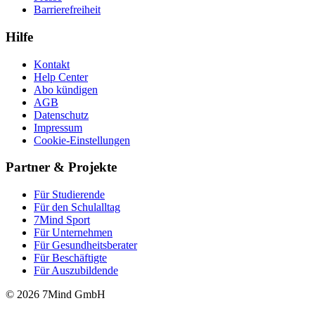
Barrierefreiheit
Hilfe
Kontakt
Help Center
Abo kündigen
AGB
Datenschutz
Impressum
Cookie-Einstellungen
Partner & Projekte
Für Stu­die­rende
Für den Schulalltag
7Mind Sport
Für Unter­neh­men
Für Gesund­heits­be­ra­ter
Für Beschäftigte
Für Auszubildende
© 2026 7Mind GmbH