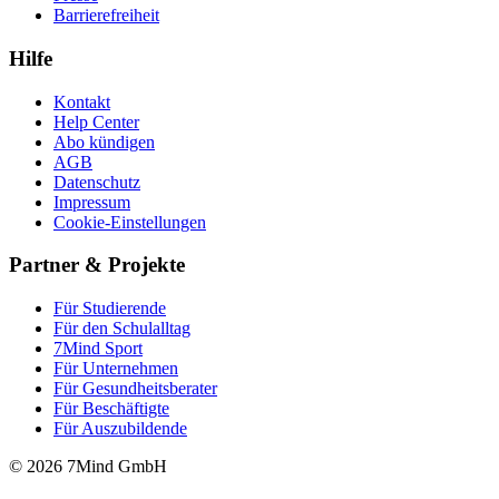
Barrierefreiheit
Hilfe
Kontakt
Help Center
Abo kündigen
AGB
Datenschutz
Impressum
Cookie-Einstellungen
Partner & Projekte
Für Stu­die­rende
Für den Schulalltag
7Mind Sport
Für Unter­neh­men
Für Gesund­heits­be­ra­ter
Für Beschäftigte
Für Auszubildende
© 2026 7Mind GmbH