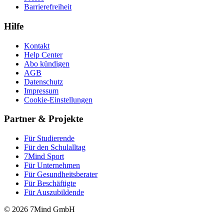
Barrierefreiheit
Hilfe
Kontakt
Help Center
Abo kündigen
AGB
Datenschutz
Impressum
Cookie-Einstellungen
Partner & Projekte
Für Stu­die­rende
Für den Schulalltag
7Mind Sport
Für Unter­neh­men
Für Gesund­heits­be­ra­ter
Für Beschäftigte
Für Auszubildende
© 2026 7Mind GmbH