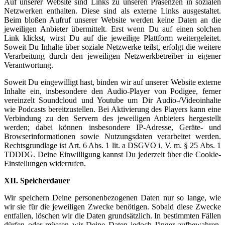
Auf unserer Website sind Links zu unseren Präsenzen in sozialen
Netzwerken enthalten. Diese sind als externe Links ausgestaltet.
Beim bloßen Aufruf unserer Website werden keine Daten an die
jeweiligen Anbieter übermittelt. Erst wenn Du auf einen solchen
Link klickst, wirst Du auf die jeweilige Plattform weitergeleitet.
Soweit Du Inhalte über soziale Netzwerke teilst, erfolgt die weitere
Verarbeitung durch den jeweiligen Netzwerkbetreiber in eigener
Verantwortung.
Soweit Du eingewilligt hast, binden wir auf unserer Website externe
Inhalte ein, insbesondere den Audio-Player von Podigee, ferner
vereinzelt Soundcloud und Youtube um Dir Audio-/Videoinhalte
wie Podcasts bereitzustellen. Bei Aktivierung des Players kann eine
Verbindung zu den Servern des jeweiligen Anbieters hergestellt
werden; dabei können insbesondere IP-Adresse, Geräte- und
Browserinformationen sowie Nutzungsdaten verarbeitet werden.
Rechtsgrundlage ist Art. 6 Abs. 1 lit. a DSGVO i. V. m. § 25 Abs. 1
TDDDG. Deine Einwilligung kannst Du jederzeit über die Cookie-
Einstellungen widerrufen.
XII. Speicherdauer
Wir speichern Deine personenbezogenen Daten nur so lange, wie
wir sie für die jeweiligen Zwecke benötigen. Sobald diese Zwecke
entfallen, löschen wir die Daten grundsätzlich. In bestimmten Fällen
dürfen oder müssen wir Deine Daten jedoch länger aufbewahren.