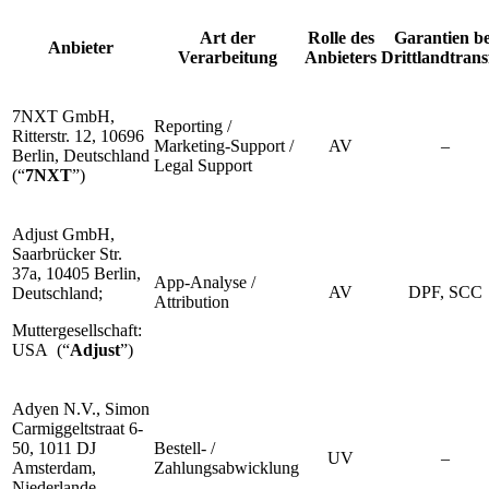
Art der
Rolle des
Garantien be
Anbieter
Verarbeitung
Anbieters
Drittlandtrans
7NXT GmbH,
Reporting /
Ritterstr. 12, 10696
Marketing-Support /
AV
–
Berlin, Deutschland
Legal Support
(“
7NXT
”)
Adjust GmbH,
Saarbrücker Str.
37a, 10405 Berlin,
App-Analyse /
AV
DPF, SCC
Deutschland;
Attribution
Muttergesellschaft:
USA (“
Adjust
”)
Adyen N.V., Simon
Carmiggeltstraat 6-
50, 1011 DJ
Bestell- /
UV
–
Amsterdam,
Zahlungsabwicklung
Niederlande