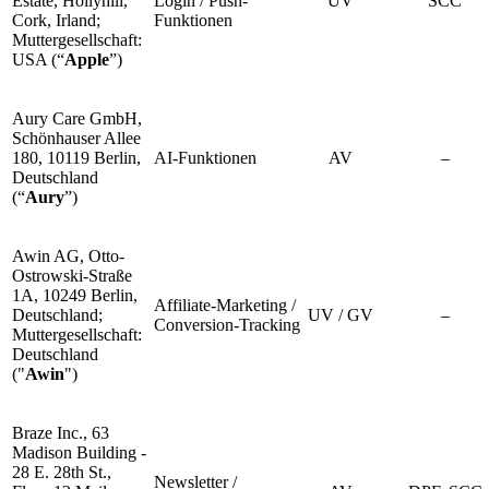
Estate, Hollyhill,
Login / Push-
UV
SCC
Cork, Irland;
Funktionen
Muttergesellschaft:
USA (“
Apple
”)
Aury Care GmbH,
Schönhauser Allee
180, 10119 Berlin,
AI-Funktionen
AV
–
Deutschland
(“
Aury
”)
Awin AG, Otto-
Ostrowski-Straße
1A, 10249 Berlin,
Affiliate-Marketing /
Deutschland;
UV / GV
–
Conversion-Tracking
Muttergesellschaft:
Deutschland
("
Awin
")
Braze Inc., 63
Madison Building -
28 E. 28th St.,
Newsletter /