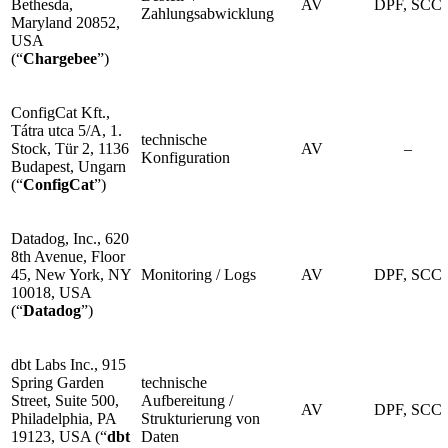
Bethesda,
AV
DPF, SCC
Zahlungsabwicklung
Maryland 20852,
USA
(“
Chargebee
”)
ConfigCat Kft.,
Tátra utca 5/A, 1.
technische
Stock, Tür 2, 1136
AV
–
Konfiguration
Budapest, Ungarn
(“
ConfigCat
”)
Datadog, Inc., 620
8th Avenue, Floor
45, New York, NY
Monitoring / Logs
AV
DPF, SCC
10018, USA
(“
Datadog
”)
dbt Labs Inc., 915
Spring Garden
technische
Street, Suite 500,
Aufbereitung /
AV
DPF, SCC
Philadelphia, PA
Strukturierung von
19123, USA (“
dbt
Daten