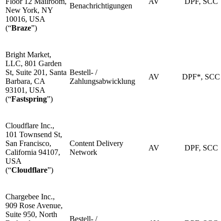
Floor 12 Mailroom,
AV
DPF, SCC
Benachrichtigungen
New York, NY
10016, USA
(“
Braze
”)
Bright Market,
LLC, 801 Garden
St, Suite 201, Santa
Bestell- /
AV
DPF*, SCC
Barbara, CA
Zahlungsabwicklung
93101, USA
(“
Fastspring
”)
Cloudflare Inc.,
101 Townsend St,
San Francisco,
Content Delivery
AV
DPF, SCC
California 94107,
Network
USA
(“
Cloudflare
”)
Chargebee Inc.,
909 Rose Avenue,
Suite 950, North
Bestell- /