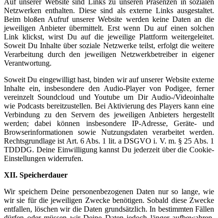
Auf unserer Website sind Links zu unseren Präsenzen in sozialen
Netzwerken enthalten. Diese sind als externe Links ausgestaltet.
Beim bloßen Aufruf unserer Website werden keine Daten an die
jeweiligen Anbieter übermittelt. Erst wenn Du auf einen solchen
Link klickst, wirst Du auf die jeweilige Plattform weitergeleitet.
Soweit Du Inhalte über soziale Netzwerke teilst, erfolgt die weitere
Verarbeitung durch den jeweiligen Netzwerkbetreiber in eigener
Verantwortung.
Soweit Du eingewilligt hast, binden wir auf unserer Website externe
Inhalte ein, insbesondere den Audio-Player von Podigee, ferner
vereinzelt Soundcloud und Youtube um Dir Audio-/Videoinhalte
wie Podcasts bereitzustellen. Bei Aktivierung des Players kann eine
Verbindung zu den Servern des jeweiligen Anbieters hergestellt
werden; dabei können insbesondere IP-Adresse, Geräte- und
Browserinformationen sowie Nutzungsdaten verarbeitet werden.
Rechtsgrundlage ist Art. 6 Abs. 1 lit. a DSGVO i. V. m. § 25 Abs. 1
TDDDG. Deine Einwilligung kannst Du jederzeit über die Cookie-
Einstellungen widerrufen.
XII. Speicherdauer
Wir speichern Deine personenbezogenen Daten nur so lange, wie
wir sie für die jeweiligen Zwecke benötigen. Sobald diese Zwecke
entfallen, löschen wir die Daten grundsätzlich. In bestimmten Fällen
dürfen oder müssen wir Deine Daten jedoch länger aufbewahren.