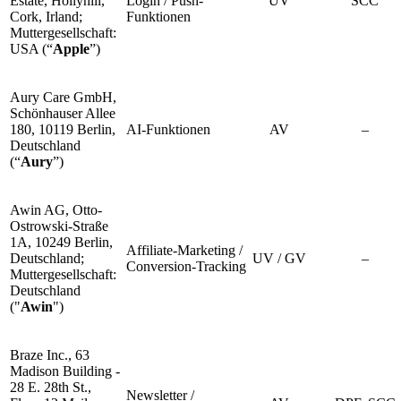
Estate, Hollyhill,
Login / Push-
UV
SCC
Cork, Irland;
Funktionen
Muttergesellschaft:
USA (“
Apple
”)
Aury Care GmbH,
Schönhauser Allee
180, 10119 Berlin,
AI-Funktionen
AV
–
Deutschland
(“
Aury
”)
Awin AG, Otto-
Ostrowski-Straße
1A, 10249 Berlin,
Affiliate-Marketing /
Deutschland;
UV / GV
–
Conversion-Tracking
Muttergesellschaft:
Deutschland
("
Awin
")
Braze Inc., 63
Madison Building -
28 E. 28th St.,
Newsletter /