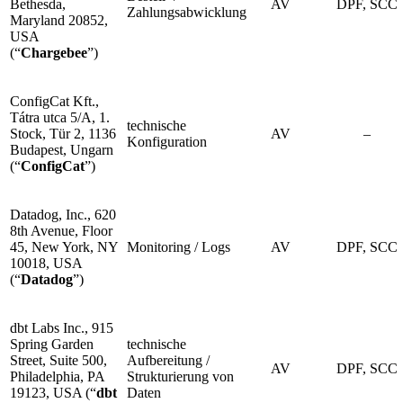
Bethesda,
AV
DPF, SCC
Zahlungsabwicklung
Maryland 20852,
USA
(“
Chargebee
”)
ConfigCat Kft.,
Tátra utca 5/A, 1.
technische
Stock, Tür 2, 1136
AV
–
Konfiguration
Budapest, Ungarn
(“
ConfigCat
”)
Datadog, Inc., 620
8th Avenue, Floor
45, New York, NY
Monitoring / Logs
AV
DPF, SCC
10018, USA
(“
Datadog
”)
dbt Labs Inc., 915
Spring Garden
technische
Street, Suite 500,
Aufbereitung /
AV
DPF, SCC
Philadelphia, PA
Strukturierung von
19123, USA (“
dbt
Daten