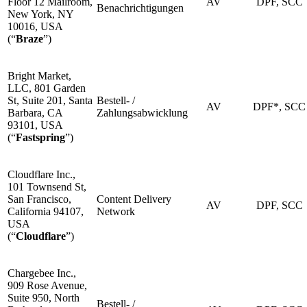
Floor 12 Mailroom,
AV
DPF, SCC
Benachrichtigungen
New York, NY
10016, USA
(“
Braze
”)
Bright Market,
LLC, 801 Garden
St, Suite 201, Santa
Bestell- /
AV
DPF*, SCC
Barbara, CA
Zahlungsabwicklung
93101, USA
(“
Fastspring
”)
Cloudflare Inc.,
101 Townsend St,
San Francisco,
Content Delivery
AV
DPF, SCC
California 94107,
Network
USA
(“
Cloudflare
”)
Chargebee Inc.,
909 Rose Avenue,
Suite 950, North
Bestell- /