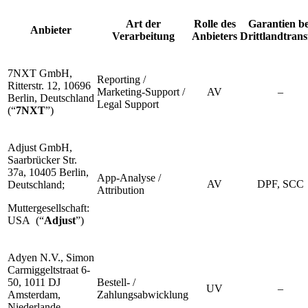
Art der
Rolle des
Garantien be
Anbieter
Verarbeitung
Anbieters
Drittlandtrans
7NXT GmbH,
Reporting /
Ritterstr. 12, 10696
Marketing-Support /
AV
–
Berlin, Deutschland
Legal Support
(“
7NXT
”)
Adjust GmbH,
Saarbrücker Str.
37a, 10405 Berlin,
App-Analyse /
AV
DPF, SCC
Deutschland;
Attribution
Muttergesellschaft:
USA (“
Adjust
”)
Adyen N.V., Simon
Carmiggeltstraat 6-
50, 1011 DJ
Bestell- /
UV
–
Amsterdam,
Zahlungsabwicklung
Niederlande