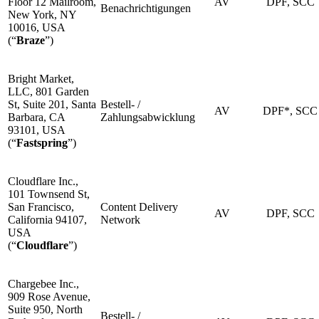
Floor 12 Mailroom,
AV
DPF, SCC
Benachrichtigungen
New York, NY
10016, USA
(“
Braze
”)
Bright Market,
LLC, 801 Garden
St, Suite 201, Santa
Bestell- /
AV
DPF*, SCC
Barbara, CA
Zahlungsabwicklung
93101, USA
(“
Fastspring
”)
Cloudflare Inc.,
101 Townsend St,
San Francisco,
Content Delivery
AV
DPF, SCC
California 94107,
Network
USA
(“
Cloudflare
”)
Chargebee Inc.,
909 Rose Avenue,
Suite 950, North
Bestell- /