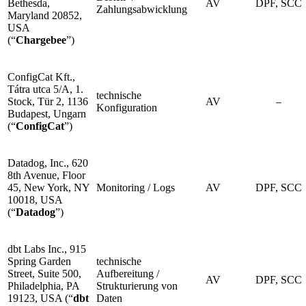
Bethesda,
AV
DPF, SCC
Zahlungsabwicklung
Maryland 20852,
USA
(“
Chargebee
”)
ConfigCat Kft.,
Tátra utca 5/A, 1.
technische
Stock, Tür 2, 1136
AV
–
Konfiguration
Budapest, Ungarn
(“
ConfigCat
”)
Datadog, Inc., 620
8th Avenue, Floor
45, New York, NY
Monitoring / Logs
AV
DPF, SCC
10018, USA
(“
Datadog
”)
dbt Labs Inc., 915
Spring Garden
technische
Street, Suite 500,
Aufbereitung /
AV
DPF, SCC
Philadelphia, PA
Strukturierung von
19123, USA (“
dbt
Daten