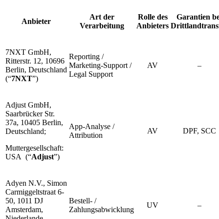
Art der
Rolle des
Garantien be
Anbieter
Verarbeitung
Anbieters
Drittlandtrans
7NXT GmbH,
Reporting /
Ritterstr. 12, 10696
Marketing-Support /
AV
–
Berlin, Deutschland
Legal Support
(“
7NXT
”)
Adjust GmbH,
Saarbrücker Str.
37a, 10405 Berlin,
App-Analyse /
AV
DPF, SCC
Deutschland;
Attribution
Muttergesellschaft:
USA (“
Adjust
”)
Adyen N.V., Simon
Carmiggeltstraat 6-
50, 1011 DJ
Bestell- /
UV
–
Amsterdam,
Zahlungsabwicklung
Niederlande