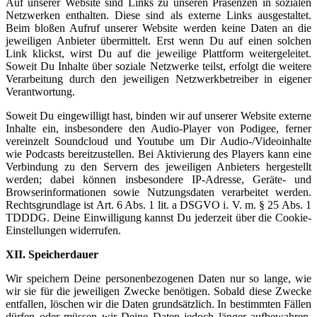
Auf unserer Website sind Links zu unseren Präsenzen in sozialen
Netzwerken enthalten. Diese sind als externe Links ausgestaltet.
Beim bloßen Aufruf unserer Website werden keine Daten an die
jeweiligen Anbieter übermittelt. Erst wenn Du auf einen solchen
Link klickst, wirst Du auf die jeweilige Plattform weitergeleitet.
Soweit Du Inhalte über soziale Netzwerke teilst, erfolgt die weitere
Verarbeitung durch den jeweiligen Netzwerkbetreiber in eigener
Verantwortung.
Soweit Du eingewilligt hast, binden wir auf unserer Website externe
Inhalte ein, insbesondere den Audio-Player von Podigee, ferner
vereinzelt Soundcloud und Youtube um Dir Audio-/Videoinhalte
wie Podcasts bereitzustellen. Bei Aktivierung des Players kann eine
Verbindung zu den Servern des jeweiligen Anbieters hergestellt
werden; dabei können insbesondere IP-Adresse, Geräte- und
Browserinformationen sowie Nutzungsdaten verarbeitet werden.
Rechtsgrundlage ist Art. 6 Abs. 1 lit. a DSGVO i. V. m. § 25 Abs. 1
TDDDG. Deine Einwilligung kannst Du jederzeit über die Cookie-
Einstellungen widerrufen.
XII. Speicherdauer
Wir speichern Deine personenbezogenen Daten nur so lange, wie
wir sie für die jeweiligen Zwecke benötigen. Sobald diese Zwecke
entfallen, löschen wir die Daten grundsätzlich. In bestimmten Fällen
dürfen oder müssen wir Deine Daten jedoch länger aufbewahren.