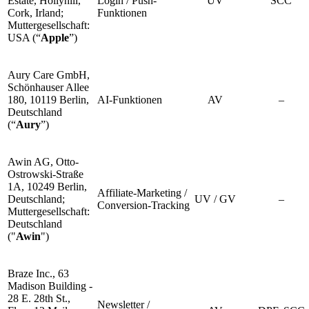
Estate, Hollyhill,
Login / Push-
UV
SCC
Cork, Irland;
Funktionen
Muttergesellschaft:
USA (“
Apple
”)
Aury Care GmbH,
Schönhauser Allee
180, 10119 Berlin,
AI-Funktionen
AV
–
Deutschland
(“
Aury
”)
Awin AG, Otto-
Ostrowski-Straße
1A, 10249 Berlin,
Affiliate-Marketing /
Deutschland;
UV / GV
–
Conversion-Tracking
Muttergesellschaft:
Deutschland
("
Awin
")
Braze Inc., 63
Madison Building -
28 E. 28th St.,
Newsletter /