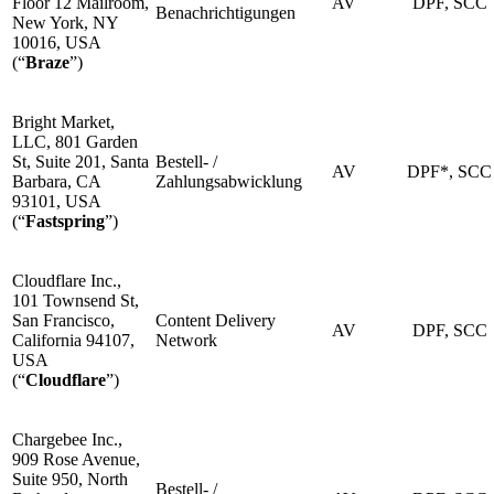
Floor 12 Mailroom,
AV
DPF, SCC
Benachrichtigungen
New York, NY
10016, USA
(“
Braze
”)
Bright Market,
LLC, 801 Garden
St, Suite 201, Santa
Bestell- /
AV
DPF*, SCC
Barbara, CA
Zahlungsabwicklung
93101, USA
(“
Fastspring
”)
Cloudflare Inc.,
101 Townsend St,
San Francisco,
Content Delivery
AV
DPF, SCC
California 94107,
Network
USA
(“
Cloudflare
”)
Chargebee Inc.,
909 Rose Avenue,
Suite 950, North
Bestell- /