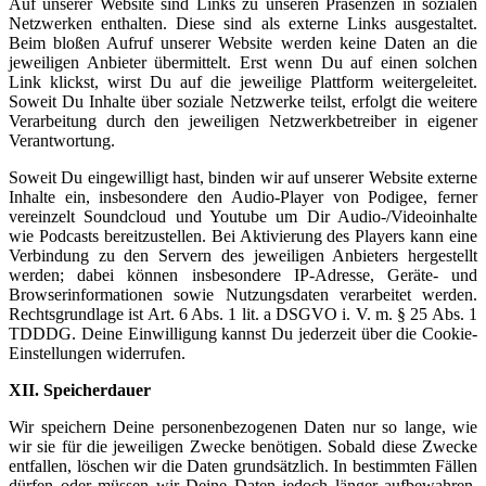
Auf unserer Website sind Links zu unseren Präsenzen in sozialen
Netzwerken enthalten. Diese sind als externe Links ausgestaltet.
Beim bloßen Aufruf unserer Website werden keine Daten an die
jeweiligen Anbieter übermittelt. Erst wenn Du auf einen solchen
Link klickst, wirst Du auf die jeweilige Plattform weitergeleitet.
Soweit Du Inhalte über soziale Netzwerke teilst, erfolgt die weitere
Verarbeitung durch den jeweiligen Netzwerkbetreiber in eigener
Verantwortung.
Soweit Du eingewilligt hast, binden wir auf unserer Website externe
Inhalte ein, insbesondere den Audio-Player von Podigee, ferner
vereinzelt Soundcloud und Youtube um Dir Audio-/Videoinhalte
wie Podcasts bereitzustellen. Bei Aktivierung des Players kann eine
Verbindung zu den Servern des jeweiligen Anbieters hergestellt
werden; dabei können insbesondere IP-Adresse, Geräte- und
Browserinformationen sowie Nutzungsdaten verarbeitet werden.
Rechtsgrundlage ist Art. 6 Abs. 1 lit. a DSGVO i. V. m. § 25 Abs. 1
TDDDG. Deine Einwilligung kannst Du jederzeit über die Cookie-
Einstellungen widerrufen.
XII. Speicherdauer
Wir speichern Deine personenbezogenen Daten nur so lange, wie
wir sie für die jeweiligen Zwecke benötigen. Sobald diese Zwecke
entfallen, löschen wir die Daten grundsätzlich. In bestimmten Fällen
dürfen oder müssen wir Deine Daten jedoch länger aufbewahren.