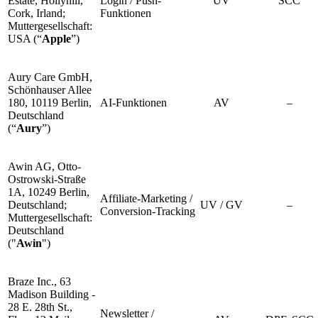
Estate, Hollyhill,
Login / Push-
UV
SCC
Cork, Irland;
Funktionen
Muttergesellschaft:
USA (“
Apple
”)
Aury Care GmbH,
Schönhauser Allee
180, 10119 Berlin,
AI-Funktionen
AV
–
Deutschland
(“
Aury
”)
Awin AG, Otto-
Ostrowski-Straße
1A, 10249 Berlin,
Affiliate-Marketing /
Deutschland;
UV / GV
–
Conversion-Tracking
Muttergesellschaft:
Deutschland
("
Awin
")
Braze Inc., 63
Madison Building -
28 E. 28th St.,
Newsletter /