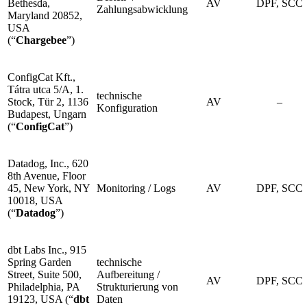
Bethesda,
AV
DPF, SCC
Zahlungsabwicklung
Maryland 20852,
USA
(“
Chargebee
”)
ConfigCat Kft.,
Tátra utca 5/A, 1.
technische
Stock, Tür 2, 1136
AV
–
Konfiguration
Budapest, Ungarn
(“
ConfigCat
”)
Datadog, Inc., 620
8th Avenue, Floor
45, New York, NY
Monitoring / Logs
AV
DPF, SCC
10018, USA
(“
Datadog
”)
dbt Labs Inc., 915
Spring Garden
technische
Street, Suite 500,
Aufbereitung /
AV
DPF, SCC
Philadelphia, PA
Strukturierung von
19123, USA (“
dbt
Daten