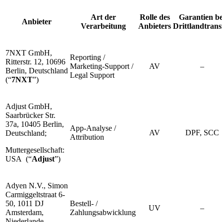
Art der
Rolle des
Garantien be
Anbieter
Verarbeitung
Anbieters
Drittlandtrans
7NXT GmbH,
Reporting /
Ritterstr. 12, 10696
Marketing-Support /
AV
–
Berlin, Deutschland
Legal Support
(“
7NXT
”)
Adjust GmbH,
Saarbrücker Str.
37a, 10405 Berlin,
App-Analyse /
AV
DPF, SCC
Deutschland;
Attribution
Muttergesellschaft:
USA (“
Adjust
”)
Adyen N.V., Simon
Carmiggeltstraat 6-
50, 1011 DJ
Bestell- /
UV
–
Amsterdam,
Zahlungsabwicklung
Niederlande